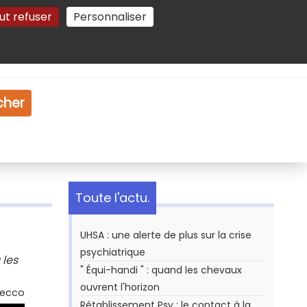
ut refuser
Personnaliser
Gestion des cookies
e
Vidéo
Dossiers
cher
Toute l'actu.
UHSA : une alerte de plus sur la crise
psychiatrique
 les
" Équi-handi " : quand les chevaux
ouvrent l'horizon
Secco
Rétablissement Psy : le contact à la