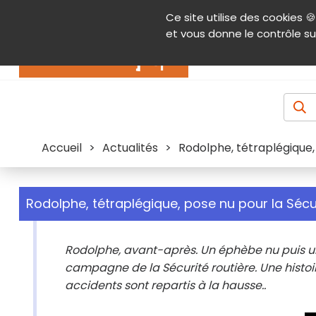
Panneau de gestion des cookies
Ce site utilise des cookies 🍪
Contenu
Aide et accessibilité
Menu pr
et vous donne le contrôle su
Actualités
Accueil
>
Actualités
>
Rodolphe, tétraplégique,
Rodolphe, tétraplégique, pose nu pour la Sécur
Rodolphe, avant-après. Un éphèbe nu puis un c
campagne de la Sécurité routière. Une histoir
accidents sont repartis à la hausse..