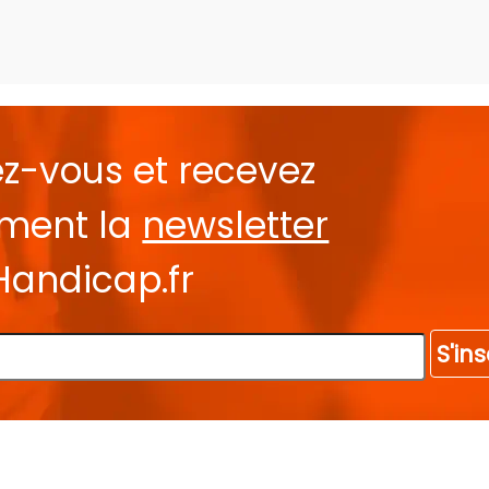
ez-vous et recevez
ement la
newsletter
Handicap.fr
S'ins