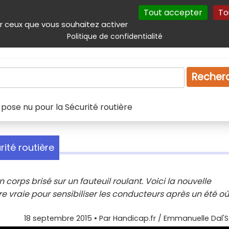
Tout accepter
To
incipal
Navigation complémentaire
Autres services
Plan du site
r ceux que vous souhaitez activer
Politique de confidentialité
Produits & services
Emploi
Droit
Tourism
Recher
 pose nu pour la Sécurité routière
ité routière
orps brisé sur un fauteuil roulant. Voici la nouvelle
e vraie pour sensibiliser les conducteurs après un été où
18 septembre 2015
• Par
Handicap.fr / Emmanuelle Dal'