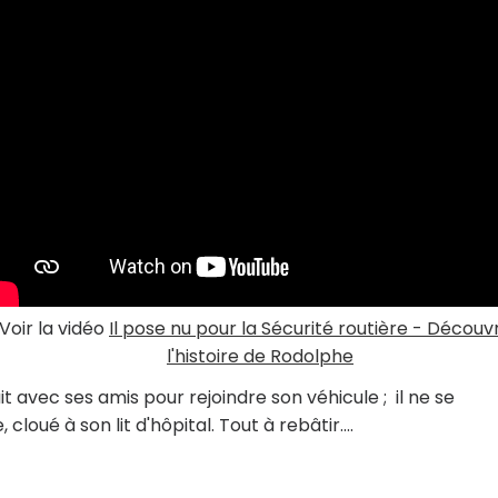
Voir la vidéo
Il pose nu pour la Sécurité routière - Découv
l'histoire de Rodolphe
ait avec ses amis pour rejoindre son véhicule ; il ne se
 cloué à son lit d'hôpital. Tout à rebâtir….