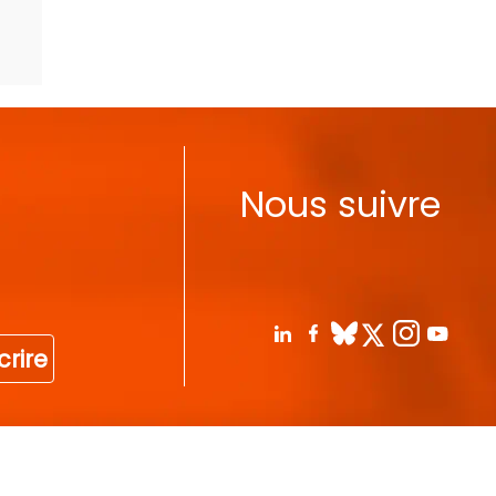
Nous suivre
crire