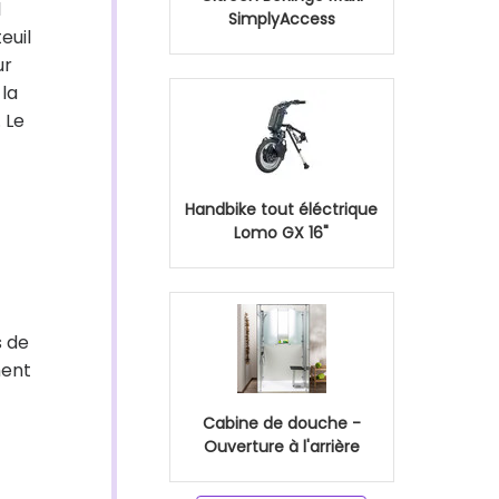
l
SimplyAccess
euil
ur
 la
 Le
Handbike tout éléctrique
Lomo GX 16"
s de
ment
Cabine de douche -
Ouverture à l'arrière