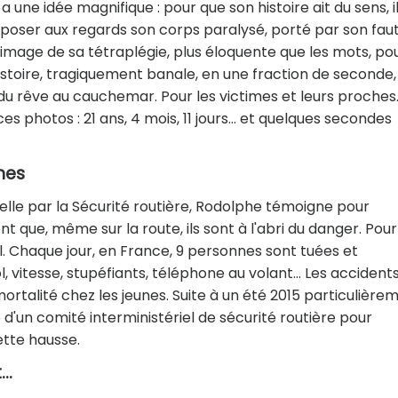
a une idée magnifique : pour que son histoire ait du sens, i
xposer aux regards son corps paralysé, porté par son faut
se l'image de sa tétraplégie, plus éloquente que les mots, po
istoire, tragiquement banale, en une fraction de seconde,
 du rêve au cauchemar. Pour les victimes et leurs proches.
s photos : 21 ans, 4 mois, 11 jours… et quelques secondes
nes
e par la Sécurité routière, Rodolphe témoigne pour
t que, même sur la route, ils sont à l'abri du danger. Pour
. Chaque jour, en France, 9 personnes sont tuées et
, vitesse, stupéfiants, téléphone au volant… Les accident
rtalité chez les jeunes. Suite à un été 2015 particulière
 d'un comité interministériel de sécurité routière pour
tte hausse.
t…