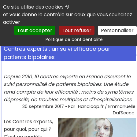
Panneau de gestion des cookies
Ce site utilise des cookies 🍪
et vous donne le contrôle sur ceux que vous souhaitez
activer
Tout accepter
Tout refuser
Personnaliser
Rechercher
Politique de confidentialité
Centres experts : un suivi efficace pour
patients bipolaires
Depuis 2010, 10 centres experts en France assurent le
suivi personnalisé de patients bipolaires. Une étude
rend compte de leur efficacité : moins de symptômes
dépressifs, de troubles multiples et d'hospitalisations...
30 septembre 2017
• Par
Handicap.fr / Emmanuelle
Dal'Secco
Les Centres experts,
pour quoi, pour qui ?
C'est un modèle