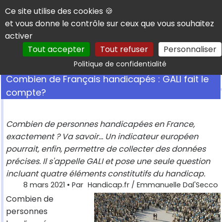
Panneau de gestion des cookies
Ce site utilise des cookies 🍪
et vous donne le contrôle sur ceux que vous souhaitez
activer
Tout accepter
Tout refuser
Personnaliser
Rechercher
Politique de confidentialité
Combien de Français handicapés : GALI fait le
compte?
Combien de personnes handicapées en France,
exactement ? Va savoir... Un indicateur européen
pourrait, enfin, permettre de collecter des données
précises. Il s'appelle GALI et pose une seule question
incluant quatre éléments constitutifs du handicap.
8 mars 2021
• Par
Handicap.fr / Emmanuelle Dal'Secco
Combien de
personnes