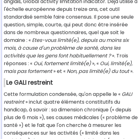
anglais, Global activity limitation indicator. Déjà utilisé à
l'échelle européenne depuis treize ans, cet outil
standardisé semble faire consensus. Il pose une seule
question, simple, courte, qui peut donc être insérée
dans de nombreux questionnaires, quel que soit le
domaine : «
Etes-vous limité(e)
,
depuis au moins six
mois, à cause d'un problème de santé, dans les
activités que les gens font habituellement ?
». Trois
réponses : «
Oui, fortement limité(e)
», «
Oui, limité(e),
mais pas fortement
» et «
Non, pas limité(e) du tout
».
Le GALI restreint
Cette formulation condensée, qu'on appelle le «
GALI
restreint
» inclut quatre éléments constitutifs du
handicap, à savoir : sa dimension chronique (« depuis
plus de 6 mois »), ses causes médicales (« problème de
santé ») et le fait que l'on cherche à mesurer les
conséquences sur les activités (« limité dans les