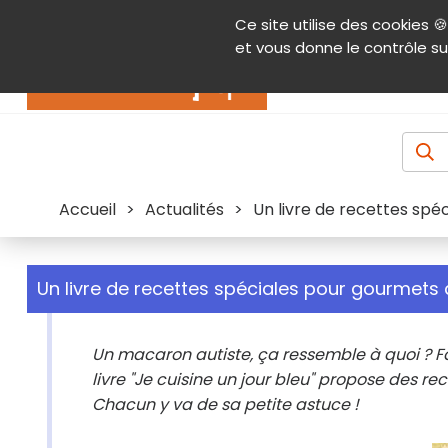
Panneau de gestion des cookies
Ce site utilise des cookies 🍪
Contenu
Aide et accessibilité
Menu pr
et vous donne le contrôle su
Actualités
Accueil
>
Actualités
>
Un livre de recettes spé
Un livre de recettes spéciales pour gourmets 
Un macaron autiste, ça ressemble à quoi ? F
livre "Je cuisine un jour bleu" propose des re
Chacun y va de sa petite astuce !