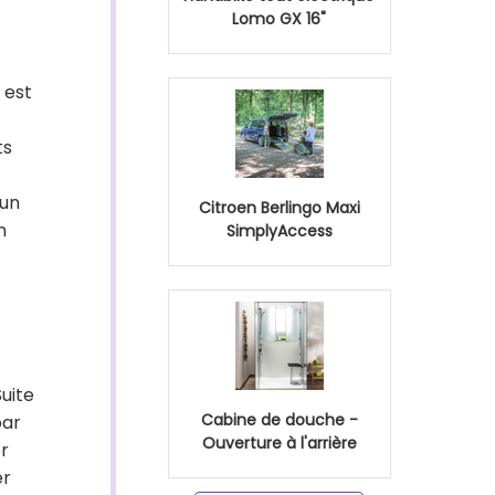
Lomo GX 16"
 est
ts
 un
Citroen Berlingo Maxi
n
SimplyAccess
uite
Cabine de douche -
par
Ouverture à l'arrière
er
er