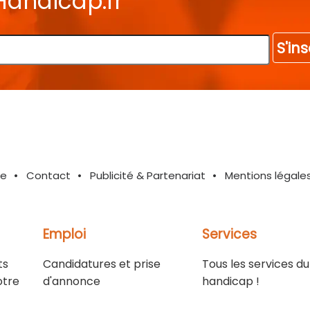
Handicap.fr
S'ins
te
Contact
Publicité & Partenariat
Mentions légale
Emploi
Services
ts
Candidatures et prise
Tous les services du
otre
d'annonce
handicap !