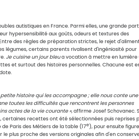
bles autistiques en France. Parmi elles, une grande part
eur hypersensibilité aux goûts, odeurs et textures des
 Entre des règles de préparation strictes, le rejet d'alimen
s légumes, certains parents rivalisent d'ingéniosité pour
re.
Je cuisine un jour bleu
a vocation à mettre en lumière
ttes et surtout des histoires personnelles. Chacune est e
dote.
a petite histoire qui les accompagne ; elle nous conte une
rane toutes les difficultés que rencontrent les personnes
ins actes de la vie courante »
, affirme Josef Schovanec. S
s, certaines recettes ont été sélectionnées puis reprises 
e
 de Paris des Métiers de la table (17
), pour ensuite figur
ter le plus proche des versions originales afin d'en conserv