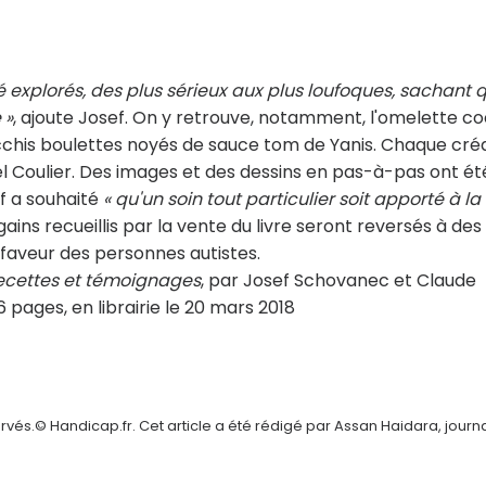
té explorés, des plus sérieux aux plus loufoques, sachant 
 »
, ajoute Josef. On y retrouve, notamment, l'omelette c
chis boulettes noyés de sauce tom de Yanis. Chaque cré
 Coulier. Des images et des dessins en pas-à-pas ont ét
ef a souhaité
« qu'un soin tout particulier soit apporté à la
 gains recueillis par la vente du livre seront reversés à des
faveur des personnes autistes.
 recettes et témoignages
, par Josef Schovanec et Claude
 pages, en librairie le 20 mars 2018
vés.© Handicap.fr. Cet article a été rédigé par Assan Haidara, journa