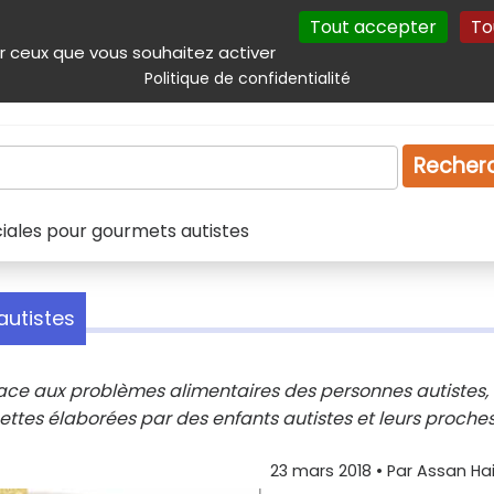
Tout accepter
To
incipal
Navigation complémentaire
Autres services
Plan du site
r ceux que vous souhaitez activer
Politique de confidentialité
Produits & services
Emploi
Droit
Tourism
Recher
ciales pour gourmets autistes
autistes
ace aux problèmes alimentaires des personnes autistes, 
cettes élaborées par des enfants autistes et leurs proches
23 mars 2018
• Par
Assan Ha