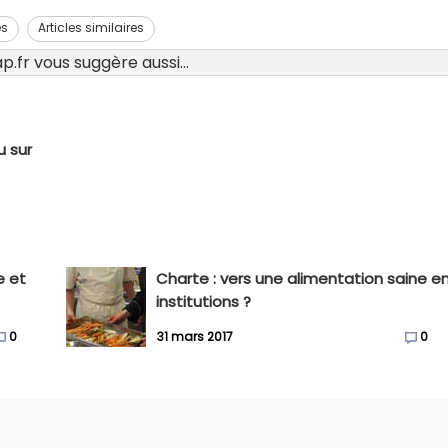
es
Articles similaires
.fr vous suggère aussi...
u sur
e et
Charte : vers une alimentation saine e
institutions ?
0
31 mars 2017
0