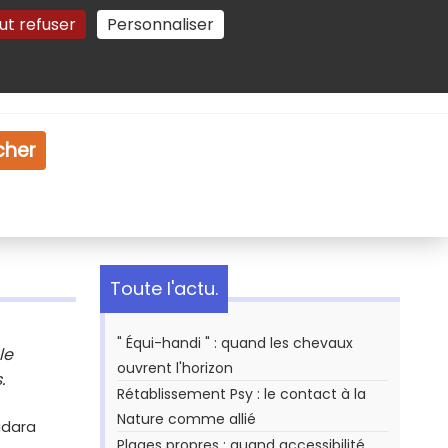
ut refuser
Personnaliser
Gestion des cookies
e
Vidéo
Dossiers
cher
Toute l'actu.
" Équi-handi " : quand les chevaux
le
ouvrent l'horizon
.
Rétablissement Psy : le contact à la
Nature comme allié
idara
Plages propres : quand accessibilité