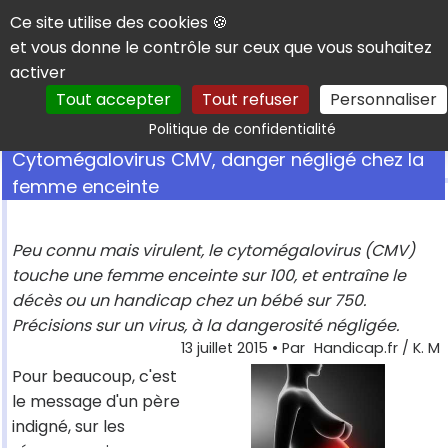
Panneau de gestion des cookies
Ce site utilise des cookies 🍪
et vous donne le contrôle sur ceux que vous souhaitez
activer
Tout accepter
Tout refuser
Personnaliser
Rechercher
Politique de confidentialité
Cytomégalovirus CMV, danger négligé chez la
femme enceinte
Peu connu mais virulent, le cytomégalovirus (CMV)
touche une femme enceinte sur 100, et entraîne le
décès ou un handicap chez un bébé sur 750.
Précisions sur un virus, à la dangerosité négligée.
13 juillet 2015
• Par
Handicap.fr / K. M
Pour beaucoup, c'est
le message d'un père
indigné, sur les