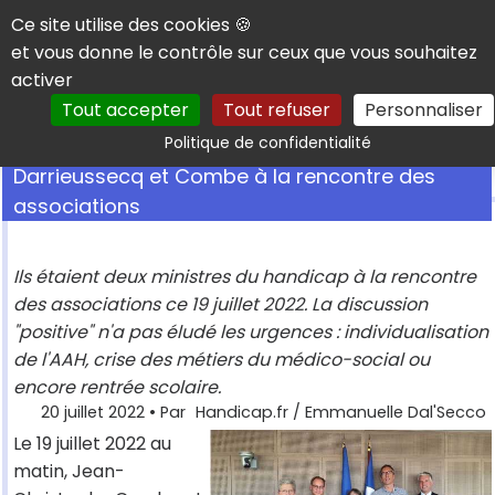
Panneau de gestion des cookies
Ce site utilise des cookies 🍪
et vous donne le contrôle sur ceux que vous souhaitez
activer
Tout accepter
Tout refuser
Personnaliser
Rechercher
Politique de confidentialité
Darrieussecq et Combe à la rencontre des
associations
Ils étaient deux ministres du handicap à la rencontre
des associations ce 19 juillet 2022. La discussion
"positive" n'a pas éludé les urgences : individualisation
de l'AAH, crise des métiers du médico-social ou
encore rentrée scolaire.
20 juillet 2022
• Par
Handicap.fr / Emmanuelle Dal'Secco
Le 19 juillet 2022 au
matin, Jean-