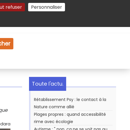
ut refuser
Personnaliser
Gestion des cookies
e
Vidéo
Dossiers
cher
Toute l'actu.
Rétablissement Psy : le contact à la
Nature comme allié
ique
Plages propres : quand accessibilité
rime avec écologie
idara
Autisme : " non, ça ne se voit pas au