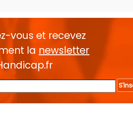
ez-vous et recevez
ement la
newsletter
Handicap.fr
S'ins