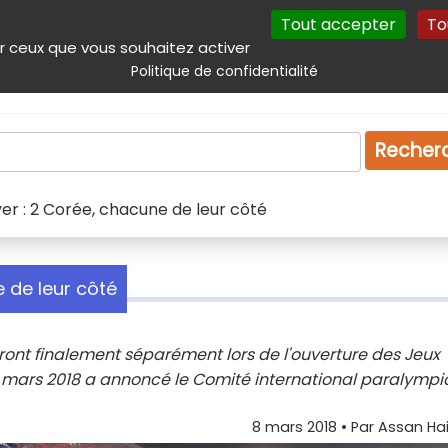
Tout accepter
To
incipal
Navigation complémentaire
Autres services
Plan du site
r ceux que vous souhaitez activer
Politique de confidentialité
Produits & services
Emploi
Droit
Tourism
Recher
er : 2 Corée, chacune de leur côté
 de leur côté
ont finalement séparément lors de l'ouverture des Jeux
mars 2018 a annoncé le Comité international paralymp
8 mars 2018
• Par
Assan Ha