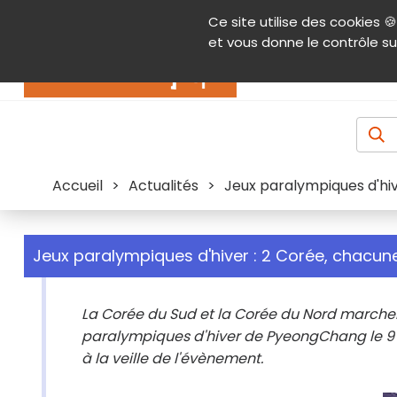
Panneau de gestion des cookies
Ce site utilise des cookies 🍪
Contenu
Aide et accessibilité
Menu pr
et vous donne le contrôle su
Actualités
Accueil
>
Actualités
>
Jeux paralympiques d'hiv
Jeux paralympiques d'hiver : 2 Corée, chacune
La Corée du Sud et la Corée du Nord marcher
paralympiques d'hiver de PyeongChang le 9 
à la veille de l'évènement.