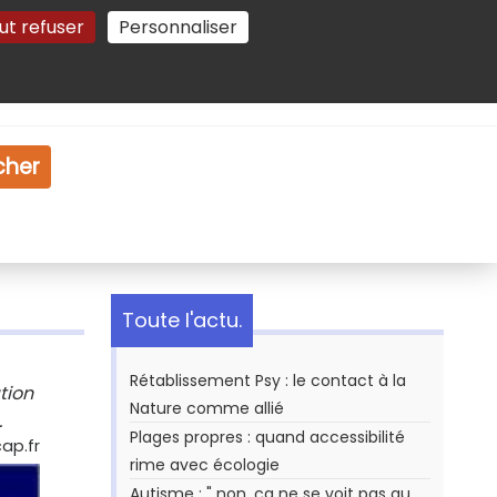
ut refuser
Personnaliser
Gestion des cookies
e
Vidéo
Dossiers
cher
Toute l'actu.
Rétablissement Psy : le contact à la
tion
Nature comme allié
.
Plages propres : quand accessibilité
ap.fr
rime avec écologie
Autisme : " non, ça ne se voit pas au