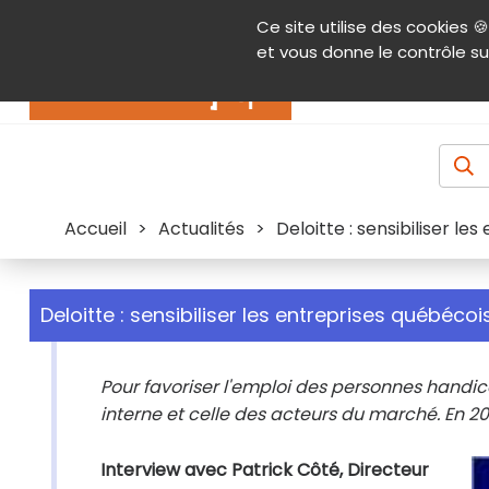
Panneau de gestion des cookies
Ce site utilise des cookies 🍪
Contenu
Aide et accessibilité
Menu pr
et vous donne le contrôle su
Actualités
Accueil
>
Actualités
>
Deloitte : sensibiliser l
Deloitte : sensibiliser les entreprises québéco
Pour favoriser l'emploi des personnes handicap
interne et celle des acteurs du marché. En 201
Interview avec Patrick Côté, Directeur