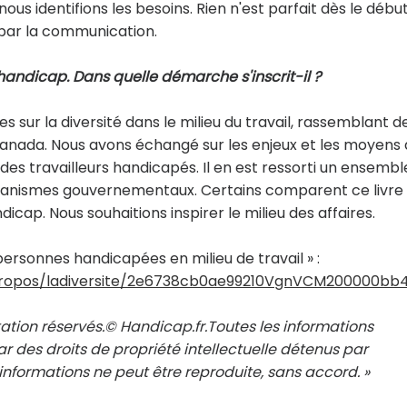
s identifions les besoins. Rien n'est parfait dès le début
par la communication.
e handicap. Dans quelle démarche s'inscrit-il ?
 sur la diversité dans le milieu du travail, rassemblant d
 Canada. Nous avons échangé sur les enjeux et les moyens 
des travailleurs handicapés. Il en est ressorti un ensembl
ganismes gouvernementaux. Certains comparent ce livre
icap. Nous souhaitions inspirer le milieu des affaires.
 personnes handicapées en milieu de travail » :
apropos/ladiversite/2e6738cb0ae99210VgnVCM200000b
ation réservés.© Handicap.fr.Toutes les informations
r des droits de propriété intellectuelle détenus par
nformations ne peut être reproduite, sans accord. »