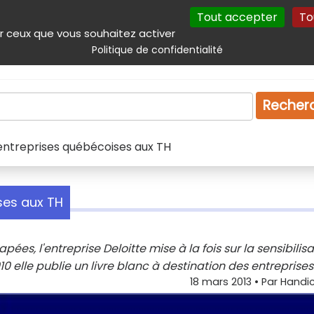
Tout accepter
To
incipal
Navigation complémentaire
Autres services
Plan du site
r ceux que vous souhaitez activer
Politique de confidentialité
Produits & services
Emploi
Droit
Tourism
Recher
es entreprises québécoises aux TH
ises aux TH
ées, l'entreprise Deloitte mise à la fois sur la sensibilisa
0 elle publie un livre blanc à destination des entreprises
18 mars 2013
• Par
Handic