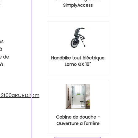
,
SimplyAccess
es
à
e de
Handbike tout éléctrique
 à
Lomo GX 16"
b42f00aRCRD.htm
Cabine de douche -
Ouverture à l'arrière