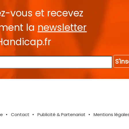
ez-vous et recevez
ement la
newsletter
Handicap.fr
S'ins
te
Contact
Publicité & Partenariat
Mentions légale