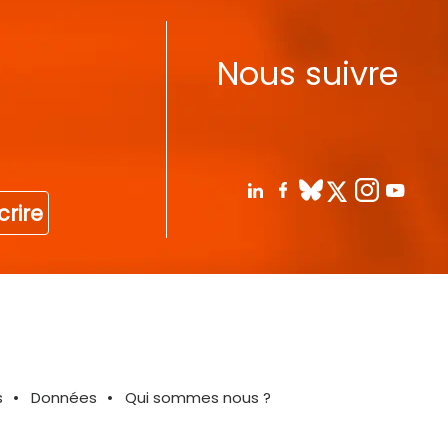
Nous suivre
crire
s
Données
Qui sommes nous ?