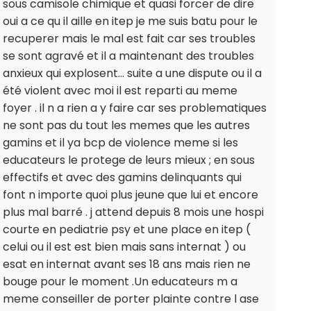
sous camisole chimique et quasi forcer de dire
oui a ce qu il aille en itep je me suis batu pour le
recuperer mais le mal est fait car ses troubles
se sont agravé et il a maintenant des troubles
anxieux qui explosent... suite a une dispute ou il a
été violent avec moi il est reparti au meme
foyer . il n a rien a y faire car ses problematiques
ne sont pas du tout les memes que les autres
gamins et il ya bcp de violence meme si les
educateurs le protege de leurs mieux ; en sous
effectifs et avec des gamins delinquants qui
font n importe quoi plus jeune que lui et encore
plus mal barré . j attend depuis 8 mois une hospi
courte en pediatrie psy et une place en itep (
celui ou il est est bien mais sans internat ) ou
esat en internat avant ses 18 ans mais rien ne
bouge pour le moment .Un educateurs m a
meme conseiller de porter plainte contre l ase