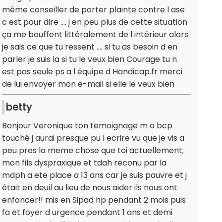
même conseiller de porter plainte contre l ase
c est pour dire .... j en peu plus de cette situation
ça me bouffent littéralement de l intérieur alors
je sais ce que tu ressent .... si tu as besoin d en
parler je suis la si tu le veux bien Courage tu n
est pas seule ps a l équipe d Handicap.fr merci
de lui envoyer mon e-mail si elle le veux bien
betty
Bonjour Veronique ton temoignage m a bcp
touché j aurai presque pu l ecrire vu que je vis a
peu pres la meme chose que toi actuellement;
mon fils dyspraxique et tdah reconu par la
mdph a ete place a 13 ans car je suis pauvre et j
était en deuil au lieu de nous aider ils nous ont
enfoncer!! mis en Sipad hp pendant 2 mois puis
fa et foyer d urgence pendant 1 ans et demi