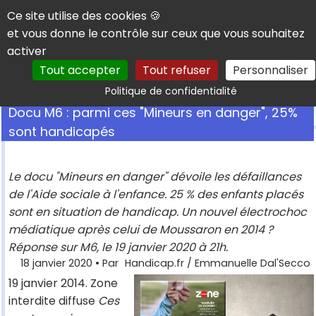
Panneau de gestion des cookies
Ce site utilise des cookies 🍪
et vous donne le contrôle sur ceux que vous souhaitez
activer
Tout accepter
Tout refuser
Personnaliser
Rechercher
Politique de confidentialité
Docu M6 : parmi ces "Mineurs en danger", 25%
sont handicapés
Le docu "Mineurs en danger" dévoile les défaillances
de l'Aide sociale à l'enfance. 25 % des enfants placés
sont en situation de handicap. Un nouvel électrochoc
médiatique après celui de Moussaron en 2014 ?
Réponse sur M6, le 19 janvier 2020 à 21h.
18 janvier 2020
• Par
Handicap.fr / Emmanuelle Dal'Secco
19 janvier 2014. Zone
interdite diffuse
Ces