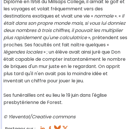
Diplômé en 1958 du Millsaps College, il aimait le golf et
les voyages et volait fréquemment vers des
destinations exotiques et vivait une vie «
normale
». «
Il
était dans son propre monde mais, si vous lui donniez
deux nombres à trois chiffres, il pouvait les multiplier
plus rapidement qu'une calculatrice
», prétendent ses
proches. Ses facultés ont fait naître quelques «
légendes locales
» ; un élève avait ainsi juré que Don
était capable de compter instantanément le nombre
de briques d'un mur juste en le regardant. On apprit
plus tard qu'il n'en avait pas la moindre idée et
inventait un chiffre pour jouer le jeu.
Ses funérailles ont eu lieu le 19 juin dans l'église
presbytérienne de Forest.
© Ylevental/Creative commons
Partager sur :