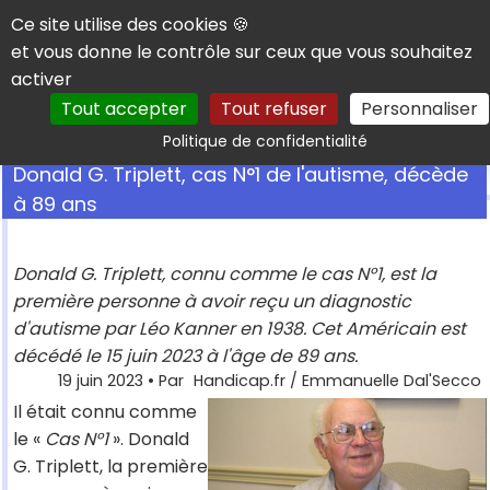
Panneau de gestion des cookies
Ce site utilise des cookies 🍪
et vous donne le contrôle sur ceux que vous souhaitez
activer
Tout accepter
Tout refuser
Personnaliser
Rechercher
Politique de confidentialité
Donald G. Triplett, cas N°1 de l'autisme, décède
à 89 ans
Donald G. Triplett, connu comme le cas N°1, est la
première personne à avoir reçu un diagnostic
d'autisme par Léo Kanner en 1938. Cet Américain est
décédé le 15 juin 2023 à l'âge de 89 ans.
19 juin 2023
• Par
Handicap.fr / Emmanuelle Dal'Secco
Il était connu comme
le «
Cas N°1
». Donald
G. Triplett, la première