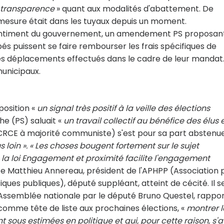
transparence
» quant aux modalités d'abattement. De
mesure était dans les tuyaux depuis un moment.
assentiment du gouvernement, un amendement PS proposan
s puissent se faire rembourser les frais spécifiques de
 déplacements effectués dans le cadre de leur mandat.
municipaux.
position «
un signal très positif à la veille des élections
he (PS) saluait «
un travail collectif au bénéfice des élus 
CRCE à majorité communiste) s'est pour sa part abstenue
 loin ». « Les choses bougent fortement sur le sujet
la loi Engagement et proximité facilite l'engagement
ute Matthieu Annereau, président de l'APHPP (Association 
ques publiques), député suppléant, atteint de cécité. Il s
 l'Assemblée nationale par le député Bruno Questel, rappo
e comme tête de liste aux prochaines élections, «
montrer l
sous estimées en politique et qui, pour cette raison, s'