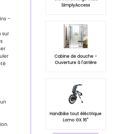
SimplyAccess
ins –
n sur
es
ser
uler
Cabine de douche -
Ouverture à l'arrière
été
 un
Handbike tout éléctrique
Lomo GX 16"
ion.