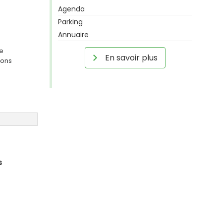
Agenda
Parking
Annuaire
ge
En savoir plus
ions
s