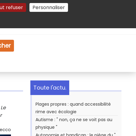
ut refuser
Personnaliser
Gestion des cookies
e
Vidéo
Dossiers
cher
Toute l'actu.
Plages propres : quand accessibilité
 Le
rime avec écologie
r
Autisme : " non, ça ne se voit pas au
physique "
Secco
Autonomie et handicap : le piège du "