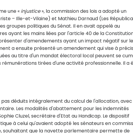
mme une «
injustice
», la commission des lois a adopté un
te – Ille-et-Vilaine) et Mathieu Darnaud (Les Républica
es groupes politiques du Sénat. Il en avait appelé au
 ayant les mains liées par l'article 40 de la Constitutio
pas présenter d'amendements ayant un impact négatif sur l
ement a ensuite présenté un amendement qui vise à préci
louées au titre d'un mandat électoral local peuvent se cum
rémunérations tirées d'une activité professionnelle. Il a 
 pas déduits intégralement du calcul de l'allocation, avec
ntaire. Les modalités d'abattement pour les indemnités
ophie Cluzel, secrétaire d'Etat au Handicap. Le dispositif
ique à celui qu'avaient adopté les sénateurs en commiss
», souhaitant que la navette parlementaire permette de