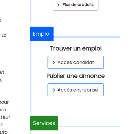
Plus de produits
t
Emploi
 La
Trouver un emploi
Accès candidat
en
Publier une annonce
,
Accès entreprise
pour
era
rteur
Services
a
auto-