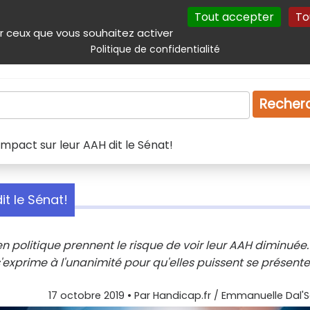
Tout accepter
To
incipal
Navigation complémentaire
Autres services
Plan du site
r ceux que vous souhaitez activer
Politique de confidentialité
Produits & services
Emploi
Droit
Tourism
Recher
'impact sur leur AAH dit le Sénat!
it le Sénat!
politique prennent le risque de voir leur AAH diminuée.
exprime à l'unanimité pour qu'elles puissent se présente
17 octobre 2019
• Par
Handicap.fr / Emmanuelle Dal'