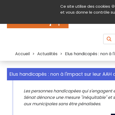
Panneau de gestion des cookies
Ce site utilise des cookies 🍪
Contenu
Aide et accessibilité
Menu pr
et vous donne le contrôle su
Actualités
Accueil
>
Actualités
>
Elus handicapés : non à l
Elus handicapés : non à l'impact sur leur AAH d
Les personnes handicapées qui s'engagent en 
Sénat dénonce une mesure "inéquitable" et s'
aux municipales sans être pénalisées.