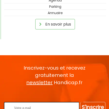
Agenda
Parking
Annuaire
En savoir plus
Inscrivez-vous et recevez
gratuitement la
newsletter
Handicap.fr
Rentrez votre E-mail
S'inscrire