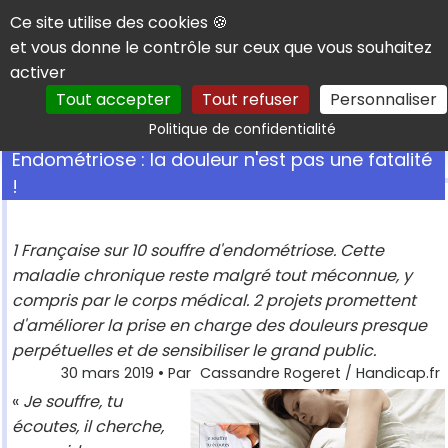
Panneau de gestion des cookies
Ce site utilise des cookies 🍪
et vous donne le contrôle sur ceux que vous souhaitez
activer
Tout accepter
Tout refuser
Personnaliser
Rechercher
Politique de confidentialité
Endométriose : la douleur n'est pas une fatalité
!
1 Française sur 10 souffre d'endométriose. Cette
maladie chronique reste malgré tout méconnue, y
compris par le corps médical. 2 projets promettent
d'améliorer la prise en charge des douleurs presque
perpétuelles et de sensibiliser le grand public.
30 mars 2019
• Par
Cassandre Rogeret / Handicap.fr
«
Je souffre, tu
écoutes, il cherche,