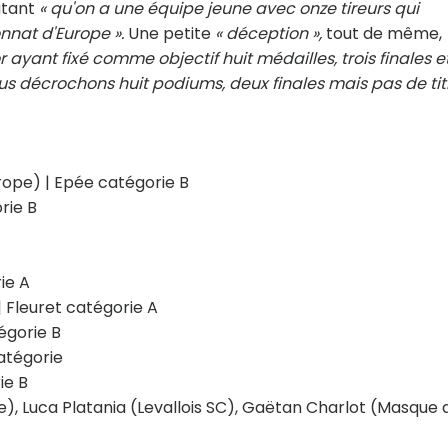
autant
« qu'on a une équipe jeune avec onze tireurs qui
nnat d'Europe ».
Une petite
« déception »,
tout de même,
 ayant fixé comme objectif huit médailles, trois finales e
us décrochons huit podiums, deux finales mais pas de tit
rope) | Epée catégorie B
rie B
ie A
 Fleuret catégorie A
égorie B
atégorie
ie B
), Luca Platania (Levallois SC), Gaëtan Charlot (Masque 