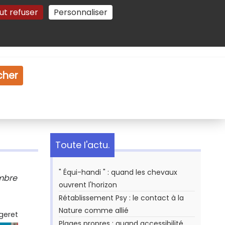
ut refuser
Personnaliser
Gestion des cookies
e
Vidéo
Dossiers
cher
Toute l'actu.
" Équi-handi " : quand les chevaux
embre
ouvrent l'horizon
Rétablissement Psy : le contact à la
Nature comme allié
geret
Plages propres : quand accessibilité