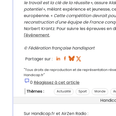
le travail est la clé de la réussite
», assure Ala
potentiel
», mêlant expérience et jeunesse, c
européenne. «
Cette compétition devrait pouv
reconstruction d'une équipe de France conqu
Norbert Krantz. Pour suivre les épreuves en d
l'événement
.
© Fédération française handisport
Partager sur :
"Tous droits de reproduction et de représentation réserv
Handicap.fr"
0
Réagissez à cet article
Thèmes :
Actualité
Sport
Monde
A
Handicap
Sur Handicap.fr et AirZen Radio :