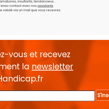
amatoires, insultants, tendancieux...
prenez contact avec nos
assistants
e validé via un mail que vous recevrez.
ez-vous et recevez
ement la
newsletter
Handicap.fr
S'ins