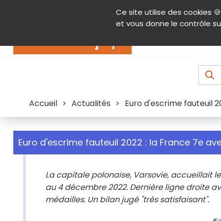
Panneau de gestion des cookies
Ce site utilise des cookies 🍪
Contenu
Aide et accessibilité
Menu pr
et vous donne le contrôle su
Actualités
Accueil
>
Actualités
>
Euro d'escrime fauteuil 2
Euro d'escrime fauteuil 2022 : la France 7e av
La capitale polonaise, Varsovie, accueillait
au 4 décembre 2022. Dernière ligne droite av
médailles. Un bilan jugé "très satisfaisant".