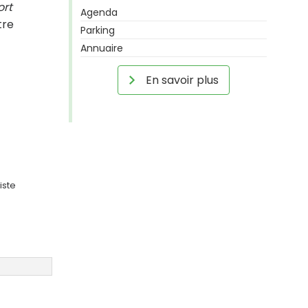
ort
Agenda
tre
Parking
Annuaire
En savoir plus
iste