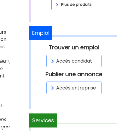
Plus de produits
urs
Emploi
son
is
Trouver un emploi
Accès candidat
les
»,
de
Publier une annonce
ont
Accès entreprise
z,
ons
Services
t que