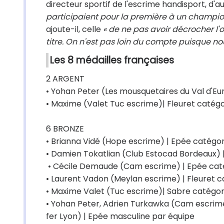
directeur sportif de l'escrime handisport, d'
participaient pour la première à un champio
ajoute-il, celle
« de ne pas avoir décrocher l'or
titre. On n'est pas loin du compte puisque no
Les 8 médailles françaises
2 ARGENT
• Yohan Peter (Les mousquetaires du Val d'Eu
• Maxime (Valet Tuc escrime)| Fleuret catégo
6 BRONZE
• Brianna Vidé (Hope escrime) | Epée catégor
• Damien Tokatlian (Club Estocad Bordeaux) |
• Cécile Demaude (Cam escrime) | Epée cat
• Laurent Vadon (Meylan escrime) | Fleuret c
• Maxime Valet (Tuc escrime)| Sabre catégor
• Yohan Peter, Adrien Turkawka (Cam escrime
fer Lyon) | Epée masculine par équipe