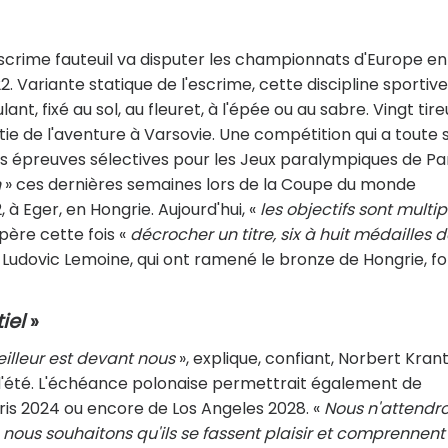
d'escrime fauteuil va disputer les championnats d'Europe en
Variante statique de l'escrime, cette discipline sportive
nt, fixé au sol, au fleuret, à l'épée ou au sabre. Vingt tire
e de l'aventure à Varsovie. Une compétition qui a toute 
 épreuves sélectives pour les Jeux paralympiques de Par
n
» ces dernières semaines lors de la Coupe du monde
 à Eger, en Hongrie. Aujourd'hui, «
les objectifs sont multip
spère cette fois «
décrocher un titre, six à huit médailles 
 Ludovic Lemoine, qui ont ramené le bronze de Hongrie, f
iel
»
eilleur est devant nous
», explique, confiant, Norbert Krant
'été. L'échéance polonaise permettrait également de
aris 2024 ou encore de Los Angeles 2028. «
Nous n'attendr
 nous souhaitons qu'ils se fassent plaisir et comprennen