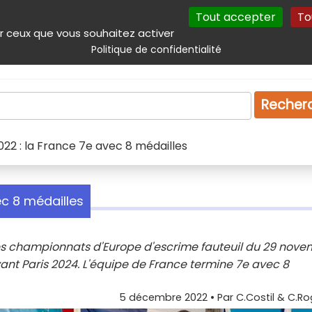
Tout accepter
To
incipal
Navigation complémentaire
Autres services
Plan du site
r ceux que vous souhaitez activer
Politique de confidentialité
Produits & services
Emploi
Droit
Tourism
Recher
022 : la France 7e avec 8 médailles
ec 8 médailles
 les championnats d'Europe d'escrime fauteuil du 29 nov
ant Paris 2024. L'équipe de France termine 7e avec 8
5 décembre 2022
• Par
C.Costil & C.Ro