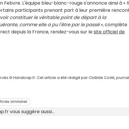
in Febvre. L'équipe bleu-blanc-rouge s'annonce ainsi à «
f
ertains participants prenant part à leur première rencon
oir constituer le véritable point de départ à la
érante, comme elle a pu l'être par le passé
», complète
irect depuis la France, rendez-vous sur le
site officiel de
és.© Handicap.fr. Cet article a été rédigé par Clotilde Costil, journal
rticles similaires
.fr vous suggère aussi...