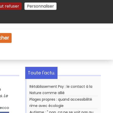
ut refuser
Personnaliser
Gestion des cookies
e
Vidéo
Dossiers
cher
Toute l'actu.
Rétablissement Psy : le contact à la
n
Nature comme allié
. Le
Plages propres : quand accessibilité
rime avec écologie
Secco
Autisme : " non, ça ne se voit pas au