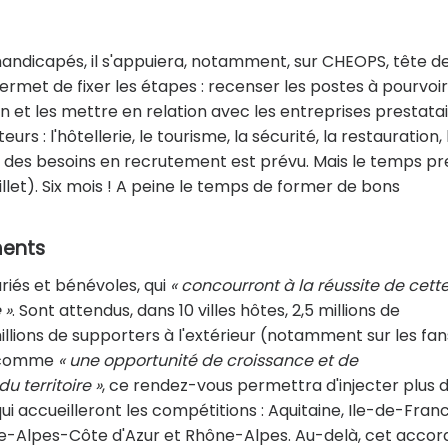
andicapés, il s'appuiera, notamment, sur CHEOPS, tête d
ermet de fixer les étapes : recenser les postes à pourvoir
in et les mettre en relation avec les entreprises prestatai
s : l'hôtellerie, le tourisme, la sécurité, la restauration, 
nel des besoins en recrutement est prévu. Mais le temps pr
juillet). Six mois ! A peine le temps de former de bons
ments
riés et bénévoles, qui
« concourront à la réussite de cett
 »
. Sont attendus, dans 10 villes hôtes, 2,5 millions de
illions de supporters à l'extérieur (notamment sur les fan
ré comme
« une opportunité de croissance et de
 territoire »
, ce rendez-vous permettra d'injecter plus d
ui accueilleront les compétitions : Aquitaine, Ile-de-Franc
e-Alpes-Côte d'Azur et Rhône-Alpes. Au-delà, cet accor