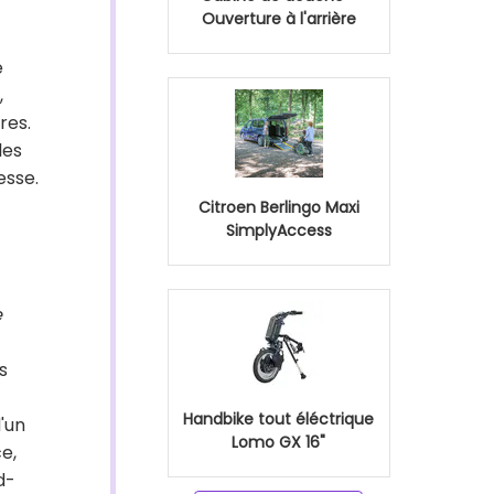
Ouverture à l'arrière
e
,
res.
les
esse.
Citroen Berlingo Maxi
SimplyAccess
e
s
Handbike tout éléctrique
'un
Lomo GX 16"
e,
d-