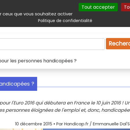
Tout accepter
To
incipal
Navigation complémentaire
Autres services
Plan du site
r ceux que vous souhaitez activer
Politique de confidentialité
Produits & services
Emploi
Droit
Tourism
Recher
s pour les personnes handicapées ?
handicapées ?
pour l'Euro 2016 qui débutera en France le 10 juin 2016 ! U
es personnes éloignées de l'emploi et, donc, handicapées
10 décembre 2015
• Par
Handicap.fr / Emmanuelle Dal'