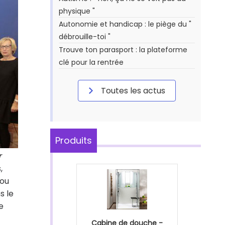
physique "
Autonomie et handicap : le piège du "
débrouille-toi "
Trouve ton parasport : la plateforme
clé pour la rentrée
Toutes les actus
Produits
r
,
 ou
s le
e
Cabine de douche -