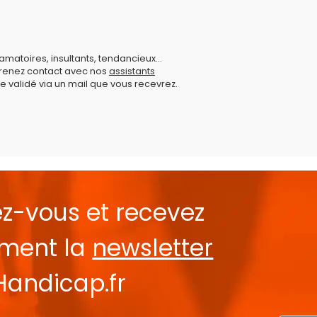
amatoires, insultants, tendancieux...
prenez contact avec nos
assistants
e validé via un mail que vous recevrez.
ez-vous et recevez
ement la
newsletter
Handicap.fr