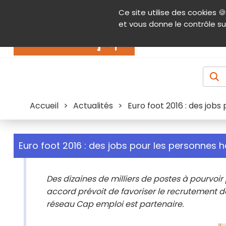
Panneau de gestion des cookies
Ce site utilise des cookies 🍪
Contenu
Aide et accessibilité
Menu pr
et vous donne le contrôle su
Actualités
Accueil
>
Actualités
>
Euro foot 2016 : des job
Euro foot 2016 : des jobs pour les personnes 
Des dizaines de milliers de postes à pourvoir 
accord prévoit de favoriser le recrutement d
réseau Cap emploi est partenaire.