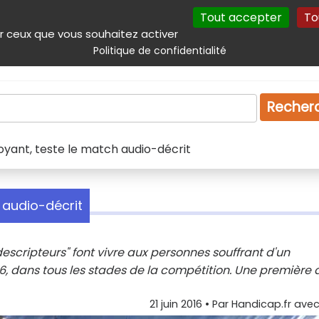
Tout accepter
To
incipal
Navigation complémentaire
Autres services
Plan du site
r ceux que vous souhaitez activer
Politique de confidentialité
Produits & services
Emploi
Droit
Tourism
Recher
oyant, teste le match audio-décrit
 audio-décrit
descripteurs" font vivre aux personnes souffrant d'un
6, dans tous les stades de la compétition. Une première 
21 juin 2016
• Par
Handicap.fr avec 