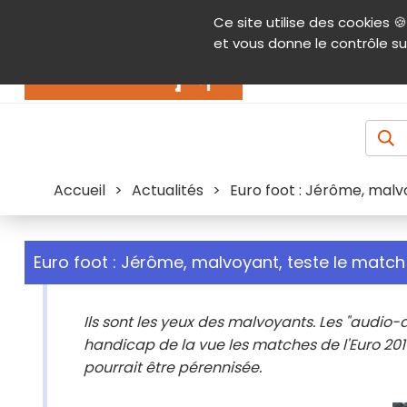
Panneau de gestion des cookies
Ce site utilise des cookies 🍪
Contenu
Aide et accessibilité
Menu pr
et vous donne le contrôle su
Actualités
Accueil
>
Actualités
>
Euro foot : Jérôme, malv
Euro foot : Jérôme, malvoyant, teste le match
Ils sont les yeux des malvoyants. Les "audio-
handicap de la vue les matches de l'Euro 201
pourrait être pérennisée.