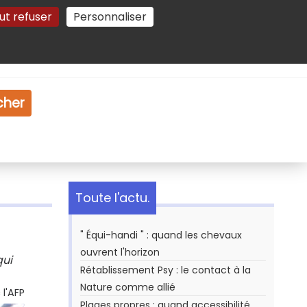
ut refuser
Personnaliser
Gestion des cookies
e
Vidéo
Dossiers
cher
Toute l'actu.
" Équi-handi " : quand les chevaux
ouvrent l'horizon
qui
Rétablissement Psy : le contact à la
Nature comme allié
l'AFP
Plages propres : quand accessibilité