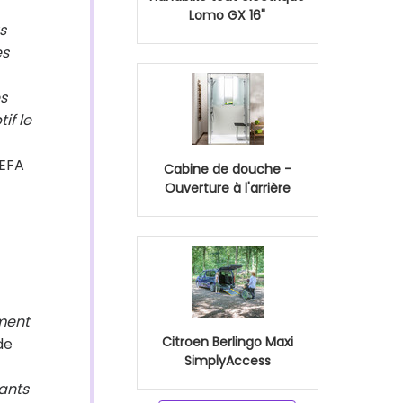
Lomo GX 16"
s
es
es
if le
UEFA
Cabine de douche -
Ouverture à l'arrière
ement
Citroen Berlingo Maxi
de
SimplyAccess
tants