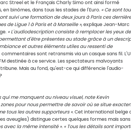
arc Streel et le Français Charly Simo ont ainsi formé
, en binômes, dans tous les stades de l'Euro.
« Ce sont tou
ont suivi une formation de deux jours à Paris ces dernièr
 de Ligue 1 à Paris et à Marseille »
, explique Jean-Marc
lge.
« L'audiodescription consiste à remplacer les yeux d
ermettant d'être présentes au stade grâce à un descript
ambiance et autres éléments utiles au ressenti de
s commentaires sont retransmis via un casque sans fil. L'
M destinée à ce service. Les spectateurs malvoyants
ibune. Mais au fond, qu'est-ce qui différencie l'audio-
?
 qui me manquent au niveau visuel, note Kevin
en zones pour nous permettre de savoir où se situe exact
me tous les autres supporteurs »
. Cet international belge 
nnes aveugles) distingue certes quelques formes mais sans
es avec la même intensité »
.
« Tous les détails sont impor