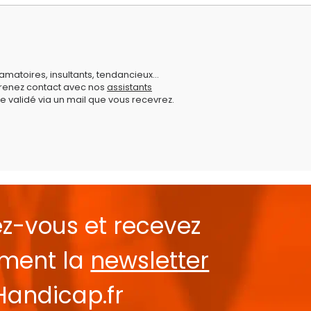
amatoires, insultants, tendancieux...
prenez contact avec nos
assistants
e validé via un mail que vous recevrez.
ez-vous et recevez
ement la
newsletter
Handicap.fr