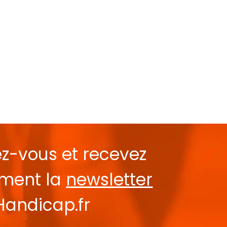
ez-vous et recevez
ement la
newsletter
Handicap.fr