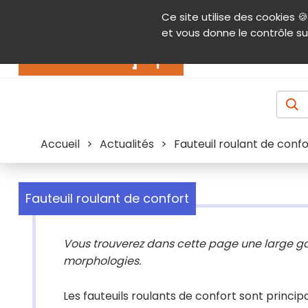
Panneau de gestion des cookies
Ce site utilise des cookies 🍪
Contenu
Aide et accessibilité
Menu pr
et vous donne le contrôle su
Actualités
Accueil
>
Actualités
>
Fauteuil roulant de confo
Fauteuil roulant de confort
Vous trouverez dans cette page une large ga
morphologies.
Les fauteuils roulants de confort sont princ