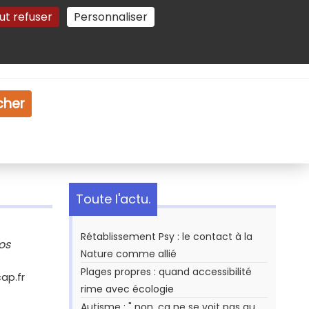
ut refuser
Personnaliser
Gestion des cookies
e
Vidéo
Dossiers
cher
Toute l'actu.
Rétablissement Psy : le contact à la
os
Nature comme allié
Plages propres : quand accessibilité
ap.fr
rime avec écologie
Autisme : " non, ça ne se voit pas au