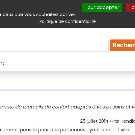
Tout accepter
To
incipal
Navigation complémentaire
Autres services
Plan du site
r ceux que vous souhaitez activer
Politique de confidentialité
Produits & services
Emploi
Droit
Tourism
Recher
rt
mme de fauteuils de confort adaptés à vos besoins et v
25 juillet 2014
• Par
Handic
ipalement pensés pour des personnes ayant une activité