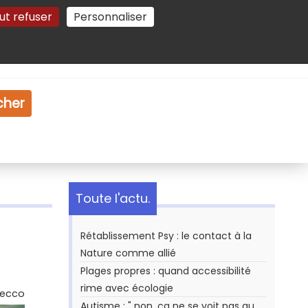
ut refuser
Personnaliser
Gestion des cookies
e
Vidéo
Dossiers
cher
Toute l'actu.
Rétablissement Psy : le contact à la
Nature comme allié
Plages propres : quand accessibilité
rime avec écologie
Secco
Autisme : " non, ça ne se voit pas au