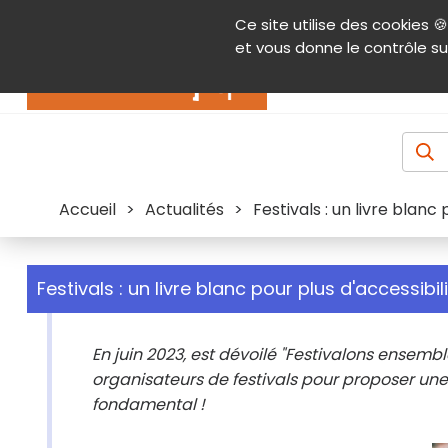
Panneau de gestion des cookies
Ce site utilise des cookies 🍪
Contenu
Aide et accessibilité
Menu pr
et vous donne le contrôle su
Actualités
Accueil
>
Actualités
>
Festivals : un livre blanc 
Festivals : un livre blanc pour plus d'accessibil
En juin 2023, est dévoilé "Festivalons ensemb
organisateurs de festivals pour proposer une 
fondamental !