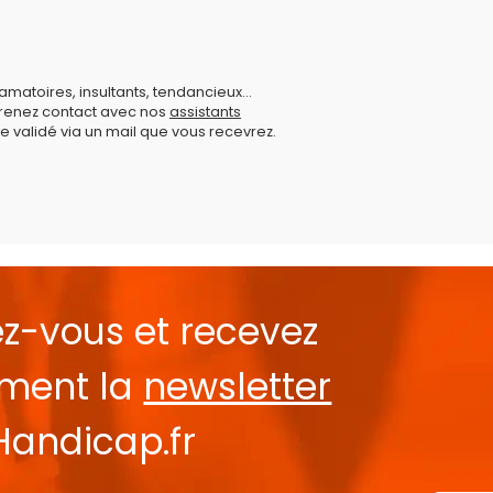
amatoires, insultants, tendancieux...
prenez contact avec nos
assistants
e validé via un mail que vous recevrez.
ez-vous et recevez
ement la
newsletter
Handicap.fr