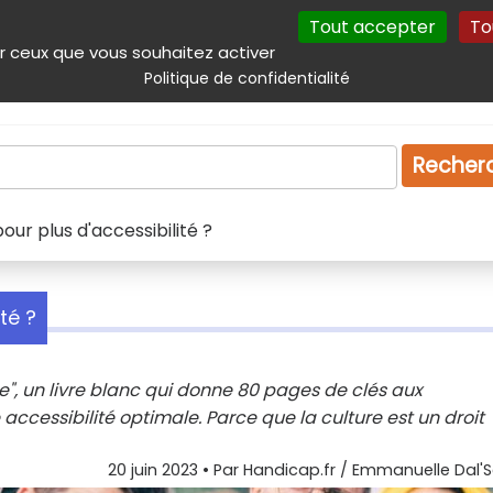
Tout accepter
To
incipal
Navigation complémentaire
Autres services
Plan du site
r ceux que vous souhaitez activer
Politique de confidentialité
Produits & services
Emploi
Droit
Tourism
Recher
pour plus d'accessibilité ?
ité ?
le", un livre blanc qui donne 80 pages de clés aux
accessibilité optimale. Parce que la culture est un droit
20 juin 2023
• Par
Handicap.fr / Emmanuelle Dal'