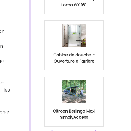
Lomo GX 16"
on
en
Cabine de douche -
que
Ouverture à l'arrière
ce
r les
Citroen Berlingo Maxi
nces
SimplyAccess