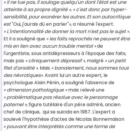
« Il ne tue pas, il soulage quelqu'un dont l'état est une
atteinte à sa propre dignité »
,
« c'est donc par hyper-
sensibilité, pour exonérer les autres. Et son autocritique
est
"Oui, j'aurais dû en parler"
»
, a résumé l'expert.
« L'intentionnalité de donner la mort n'est pas le sujet »
.
Et il a souligné que
« les faits reprochés ne peuvent être
mis en lien avec aucun trouble mental »
de
l'urgentiste, sous antidépresseurs à l'époque des faits,
mais pas
« cliniquement dépressif »
, malgré
« un petit
filet d'anxiété »
. Mais
« banalement, nous sommes tous
des névrotiques»
. Avant lui un autre expert, le
psychologue Alain Pénin, a souligné l'absence de
« dimension pathologique »
mais relevé une
« problématique pas résolue avec le personnage
paternel »
, figure tutélaire d'un père admiré, ancien
chef de clinique, qui se suicida en 1987. L'expert a
soulevé l'hypothèse d'actes de Nicolas Bonnemaison
« pouvant être interprétés comme une forme de