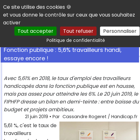
Panneau de gestion des cookies
Ce site utilise des cookies 🍪
et vous donne le contrôle sur ceux que vous souhaitez
activer
Tout accepter
Tout refuser
Personnaliser
Rechercher
Politique de confidentialité
Fonction publique : 5,6% travailleurs handi,
essaye encore !
Avec 5,61% en 2018, le taux d'emploi des travailleurs
handicapés dans la fonction publique est en hausse,
mais pas assez pour atteindre les 6%. Le 20 juin 2019, le
FIPHFP dresse un bilan en demi-teinte : entre baisse du
budget et projets ambitieux.
21 juin 2019
• Par
Cassandre Rogeret / Handicap.fr
5,61 %, c'est le taux de
travailleurs