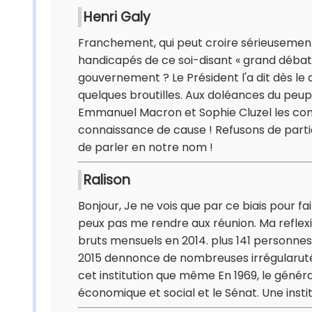
Henri Galy
Franchement, qui peut croire sérieusement q
handicapés de ce soi-disant « grand débat »
gouvernement ? Le Président l'a dit dès le dé
quelques broutilles. Aux doléances du peuple
Emmanuel Macron et Sophie Cluzel les conna
connaissance de cause ! Refusons de partic
de parler en notre nom !
Ralison
Bonjour, Je ne vois que par ce biais pour fa
peux pas me rendre aux réunion. Ma reflexi
bruts mensuels en 2014. plus 141 personne
2015 dennonce de nombreuses irrégularutés, 
cet institution que même En 1969, le génér
économique et social et le Sénat. Une institu