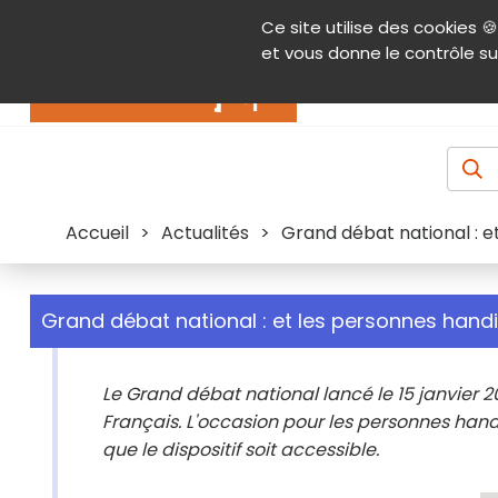
Panneau de gestion des cookies
Ce site utilise des cookies 🍪
Contenu
Aide et accessibilité
Menu pr
et vous donne le contrôle su
Actualités
Accueil
>
Actualités
>
Grand débat national : 
Grand débat national : et les personnes hand
Le Grand débat national lancé le 15 janvier 2
Français. L'occasion pour les personnes hand
que le dispositif soit accessible.