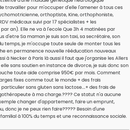
e atteinte d'une maladie génétique neurologique
 de travailler pour m'occuper d'elle l'amener à tous ces
homotricienne, orthoptiste, Kine, orthophoniste,
V médicaux suivi par 17 spécialistes + les
 par an). Elle ne va à l'ecole Que 3h 4 matinées par
 d'etre Sa maman je suis son taxi, sa secrétaire, son
 du temps, je m'occupe toute seule de monter tous les
erche en permanence nouvelle rééducation nouveaux
si à Necker à Paris là aussi il faut que j'organise les Allers
c elle sans soutien en instance de divorce, je suis donc son
e touche toute aide comprise 950€ par mois. Comment
s charges fixes comme tout le monde + des frais
articulier sans gluten sans lactose....+ des frais de
gothérapeute à ma charge.???? Ce statut n'a aucune
exemple changer d'appartement, faire un emprunt,
u, donc je ne peux rien faire????? Besoin d'une
t familial à 100% du temps et une reconnaissance sociale.