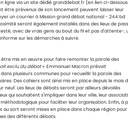
en ligne via un site dédié granddebat.fr (en lien ci-dessous
itent être prévenus de son lancement peuvent laisser leur
oyer un courrier à Mission grand débat national - 244 bd
oximité seront également installés dans des lieux de pas
esté, avec de vrais gens au bout du fil et pas d'attente-, 
i informe sur les démarches à suivre.
t être mis en œuvre pour faire remonter la parole des
oit exclu du débat
». Emmanuel Macron prévoit
ans plusieurs communes pour recueillir la parole des
aires. Des cahiers sont ainsi mis en place depuis le mois 
neuf. Les lieux de débats seront par ailleurs dévoilés
x qui souhaitent s'impliquer dans leur ville, leur associat
t méthodologique pour faciliter leur organisation. Enfin, à p
és au sort seront mises en place dans chaque région pour
ues des différents débats.