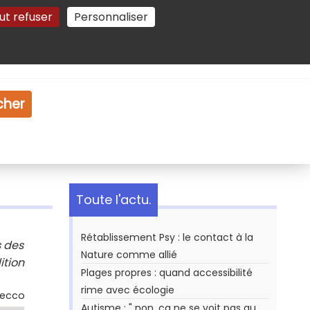
ut refuser
Personnaliser
Gestion des cookies
e
Vidéo
Dossiers
cher
Toute l'actu.
Rétablissement Psy : le contact à la
s des
Nature comme allié
ition
Plages propres : quand accessibilité
rime avec écologie
Secco
Autisme : " non, ça ne se voit pas au