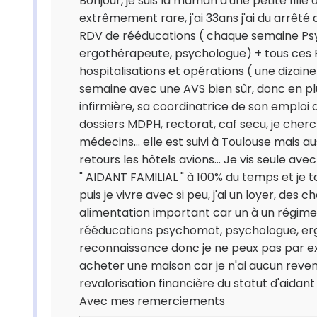
Bonjour, je suis la maman d'une petite fill
extrêmement rare, j'ai 33ans j'ai du arrêté
RDV de rééducations ( chaque semaine Psyc
ergothérapeute, psychologue) + tous ces RD
hospitalisations et opérations ( une dizaine
semaine avec une AVS bien sûr, donc en plus
infirmière, sa coordinatrice de son emploi
dossiers MDPH, rectorat, caf secu, je ch
médecins... elle est suivi à Toulouse mais aus
retours les hôtels avions... Je vis seule ave
" AIDANT FAMILIAL " à 100% du temps et j
puis je vivre avec si peu, j'ai un loyer, de
alimentation important car un à un régime p
rééducations psychomot, psychologue, er
reconnaissance donc je ne peux pas par 
acheter une maison car je n'ai aucun reven
revalorisation financière du statut d'aidan
Avec mes remerciements