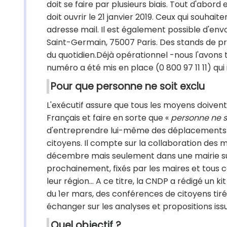
doit se faire par plusieurs biais. Tout d'abord 
doit ouvrir le 21 janvier 2019. Ceux qui souha
adresse mail. Il est également possible d'env
Saint-Germain, 75007 Paris. Des stands de pr
du quotidien.Déjà opérationnel -nous l'avons t
numéro a été mis en place (0 800 97 11 11) qu
Pour que personne ne soit exclu
L'exécutif assure que tous les moyens doiven
Français et faire en sorte que «
personne ne s
d'entreprendre lui-même des déplacements d
citoyens. Il compte sur la collaboration des m
décembre mais seulement dans une mairie sur 
prochainement, fixés par les maires et tous ceu
leur région… A ce titre, la CNDP a rédigé un ki
du 1er mars, des conférences de citoyens tir
échanger sur les analyses et propositions iss
Quel objectif ?