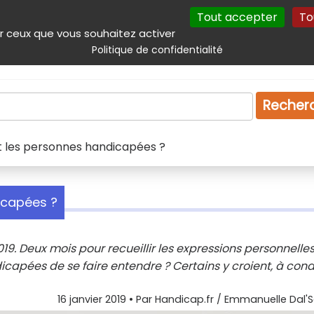
Tout accepter
To
incipal
Navigation complémentaire
Autres services
Plan du site
r ceux que vous souhaitez activer
Politique de confidentialité
Produits & services
Emploi
Droit
Tourism
Recher
et les personnes handicapées ?
icapées ?
019. Deux mois pour recueillir les expressions personnelle
icapées de se faire entendre ? Certains y croient, à cond
16 janvier 2019
• Par
Handicap.fr / Emmanuelle Dal'