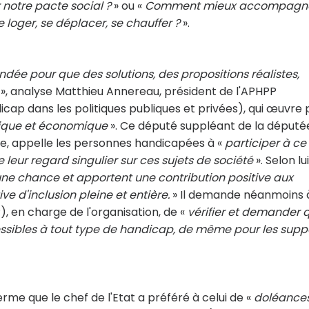
otre pacte social ?
» ou «
Comment mieux accompagn
 loger, se déplacer, se chauffer ?
».
ndée pour que des solutions, des propositions réalistes,
», analyse Matthieu Annereau, président de l'APHPP
cap dans les politiques publiques et privées), qui œuvre 
tique et économique
». Ce député suppléant de la déput
e, appelle les personnes handicapées à «
participer à ce
e leur regard singulier sur ces sujets de société
». Selon lui
t une chance et apportent une contribution positive aux
e d'inclusion pleine et entière.
» Il demande néanmoins à
 en charge de l'organisation, de «
vérifier et demander 
essibles à tout type de handicap, de même pour les supp
erme que le chef de l'Etat a préféré à celui de «
doléance