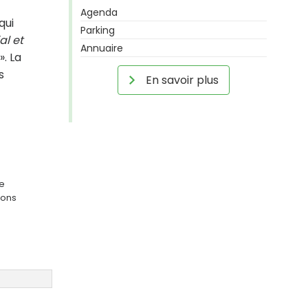
Agenda
qui
Parking
al et
Annuaire
». La
s
En savoir plus
ge
ions