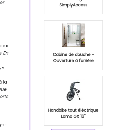
er
SimplyAccess
pour
ée
En
Cabine de douche -
Ouverture à l'arrière
, «
 la
que
orts
Handbike tout éléctrique
Lomo GX 16"
s
»-