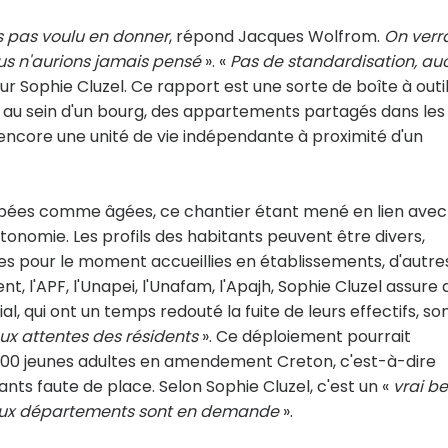
s pas voulu en donner
, répond Jacques Wolfrom.
On verr
us n'aurions jamais pensé
». «
Pas de standardisation, au
ur Sophie Cluzel. Ce rapport est une sorte de boîte à outi
au sein d'un bourg, des appartements partagés dans les
encore une unité de vie indépendante à proximité d'un
pées comme âgées, ce chantier étant mené en lien avec
tonomie. Les profils des habitants peuvent être divers,
s pour le moment accueillies en établissements, d'autre
, l'APF, l'Unapei, l'Unafam, l'Apajh, Sophie Cluzel assure
, qui ont un temps redouté la fuite de leurs effectifs, son
ux attentes des résidents
». Ce déploiement pourrait
 000 jeunes adultes en amendement Creton, c'est-à-dire
ts faute de place. Selon Sophie Cluzel, c'est un «
vrai b
x départements sont en demande
».