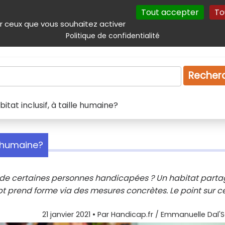
Tout accepter
To
incipal
Navigation complémentaire
Autres services
Plan du site
r ceux que vous souhaitez activer
Politique de confidentialité
Produits & services
Emploi
Droit
Tourism
Recher
itat inclusif, à taille humaine?
e humaine?
l de certaines personnes handicapées ? Un habitat parta
ept prend forme via des mesures concrètes. Le point sur c
21 janvier 2021
• Par
Handicap.fr / Emmanuelle Dal'