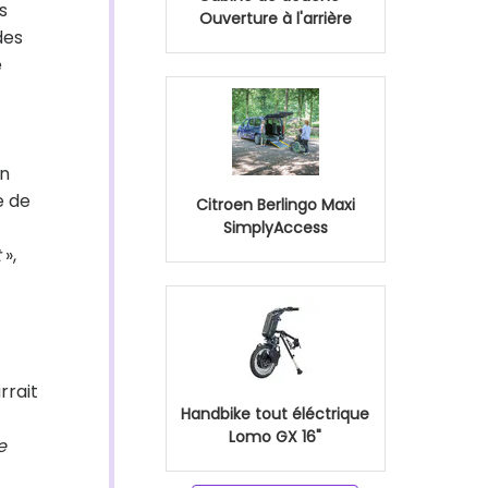
s
Ouverture à l'arrière
des
e
en
e de
Citroen Berlingo Maxi
SimplyAccess
t
»,
rrait
Handbike tout éléctrique
Lomo GX 16"
e