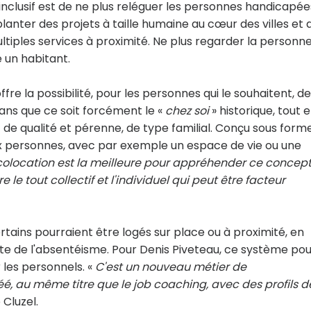
inclusif est de ne plus reléguer les personnes handicapée
planter des projets à taille humaine au cœur des villes et 
multiples services à proximité. Ne plus regarder la personn
un habitant.
ffre la possibilité, pour les personnes qui le souhaitent, de
sans que ce soit forcément le «
chez soi
» historique, tout 
e qualité et pérenne, de type familial. Conçu sous form
à dix personnes, avec par exemple un espace de vie ou une
 colocation est la meilleure pour appréhender ce concep
e le tout collectif et l'individuel qui peut être facteur
tains pourraient être logés sur place ou à proximité, en
te de l'absentéisme. Pour Denis Piveteau, ce système pou
les personnels. «
C'est un nouveau métier de
é, au même titre que le job coaching, avec des profils d
 Cluzel.