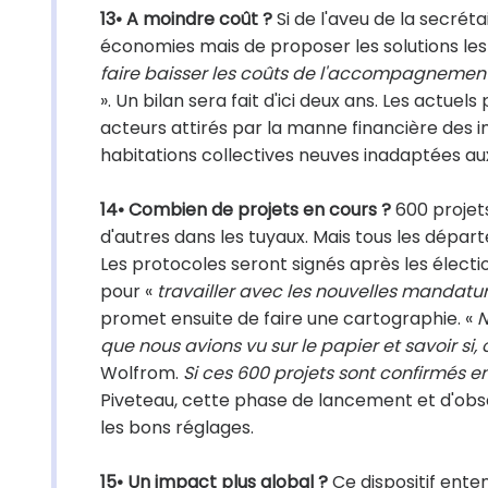
13• A moindre coût ?
Si de l'aveu de la secréta
économies mais de proposer les solutions les 
faire baisser les coûts de l'accompagnemen
». Un bilan sera fait d'ici deux ans. Les actuel
acteurs attirés par la manne financière des 
habitations collectives neuves inadaptées aux
14• Combien de projets en cours ?
600 projets
d'autres dans les tuyaux. Mais tous les dép
Les protocoles seront signés après les élect
pour «
travailler avec les nouvelles mandatu
promet ensuite de faire une cartographie. «
N
que nous avions vu sur le papier et savoir si, 
Wolfrom.
Si ces 600 projets sont confirmés e
Piveteau, cette phase de lancement et d'obse
les bons réglages.
15• Un impact plus global ?
Ce dispositif enten