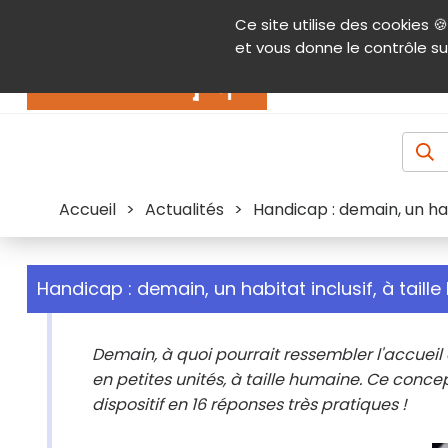
Panneau de gestion des cookies
Ce site utilise des cookies 🍪
Contenu
Aide et accessibilité
Menu pr
et vous donne le contrôle su
Actualités
Accueil
>
Actualités
>
Handicap : demain, un hab
Handicap : demain, un habitat inclusif, à taill
Demain, à quoi pourrait ressembler l'accuei
en petites unités, à taille humaine. Ce conc
dispositif en 16 réponses très pratiques !