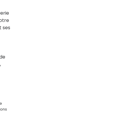
erie
otre
t ses
 de
,
ge
ions