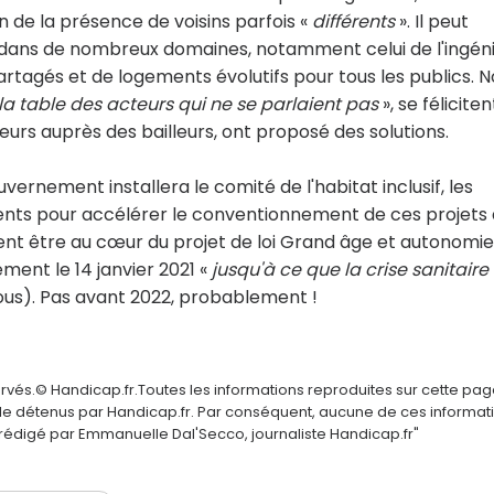
n de la présence de voisins parfois «
différents
». Il peut
ans de nombreux domaines, notamment celui de l'ingéni
tagés et de logements évolutifs pour tous les publics. N
la table des acteurs qui ne se parlaient pas
», se féliciten
ajeurs auprès des bailleurs, ont proposé des solutions.
uvernement installera le comité de l'habitat inclusif, les
ents pour accélérer le conventionnement de ces projets
ment être au cœur du projet de loi Grand âge et autonomie
ment le 14 janvier 2021 «
jusqu'à ce que la crise sanitaire
sous). Pas avant 2022, probablement !
ervés.© Handicap.fr.Toutes les informations reproduites sur cette pa
elle détenus par Handicap.fr. Par conséquent, aucune de ces informat
é rédigé par Emmanuelle Dal'Secco, journaliste Handicap.fr"