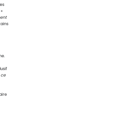
des
 «
ment
tains
he.
usif
 ce
aire