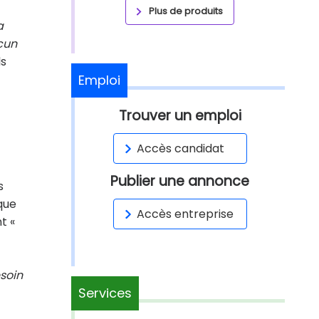
Plus de produits
a
cun
ls
Emploi
Trouver un emploi
Accès candidat
Publier une annonce
s
 que
Accès entreprise
t «
esoin
Services