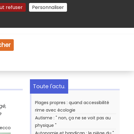
ut refuser
Personnaliser
Gestion des cookies
e
Vidéo
Dossiers
cher
Toute l'actu.
Plages propres : quand accessibilité
gé,
rime avec écologie
e
Autisme : " non, ça ne se voit pas au
physique "
Secco
Autonomie et handicap : le piège du "