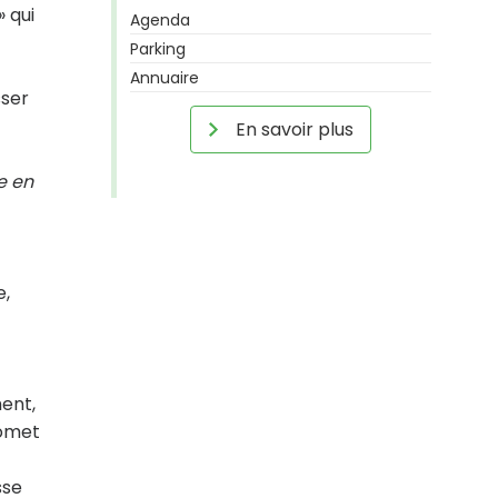
» qui
Agenda
Parking
Annuaire
sser
En savoir plus
e en
e,
ment,
romet
sse