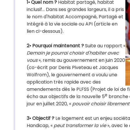
1• Quel nom ?
Habitat partagé, habitat
inclusif… Dans ses grandes largeurs, il a pris
le nom d'habitat Accompagné, Partagé et
Intégré à la vie sociale ou API (article en
lien ci-dessous).
2• Pourquoi maintenant ?
Suite au rapport «
Demain je pourrai choisir d'habiter avec
vous
», remis au gouvernement en juin 2020
(co-écrit par Denis Piveteau et Jacques
Wolfrom), le gouvernement a voulu une
application très rapide avec des
amendements dès le PLFSS (Projet de loi de f
e
écho aux objectifs de la nouvelle 5
branche dé
jour en juillet 2020, «
pouvoir choisir libremen
3• Objectif ?
Le logement est un enjeu sociétal
Handicap, «
peut transformer la vie
», avec le