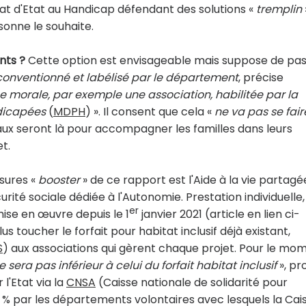
at d'Etat au Handicap défendant des solutions «
tremplin
sonne le souhaite.
nts ?
Cette option est envisageable mais suppose de pa
 conventionné et labélisé par le département
, précise
 morale, par exemple une association, habilitée par la
dicapées
(
MDPH
) ». Il consent que cela «
ne va pas se fair
ciaux seront là pour accompagner les familles dans leurs
t.
sures «
booster
» de ce rapport est l'Aide à la vie partagé
rité sociale dédiée à l'Autonomie. Prestation individuelle,
er
mise en œuvre depuis le 1
janvier 2021 (article en lien ci-
us toucher le forfait pour habitat inclusif déjà existant,
S
) aux associations qui gèrent chaque projet. Pour le mo
ne sera pas inférieur à celui du forfait habitat inclusif
», p
l'Etat via la
CNSA
(Caisse nationale de solidarité pour
20 % par les départements volontaires avec lesquels la Cai