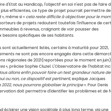
ire d'Etat au Handicap, l'objectif en soi n'est pas de faire 
plus efficientes, ce type de projet pourrait permettre de
t
», même si «
cela reste difficile à objectiver pour le mo
s porteurs de projets redoutent toutefois l'influence de cer
immeubles à revenus, craignant de voir pousser des
 besoins spécifiques de ses habitants.
 sont actuellement listés, certains à maturité pour 2021,
artements ne sont pas encore engagés dans cette démarc
ions régionales de 2021(reportées pour le moment en juin)
res
», précise Sophie Cluzel. L'Observatoire de l'habitat incl
ous allons enfin pouvoir faire un test grandeur nature de
oui ou non, ce dispositif est pertinent
, explique Jacques
n 2022, nous pourrons globaliser le principe
». Pour Denis
rvation doit permettre d'identifier les problèmes et de f
d éclairer une vision sociétale à plus long terme, via une