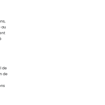
ns,
e au
ent
é
l de
n de
ons