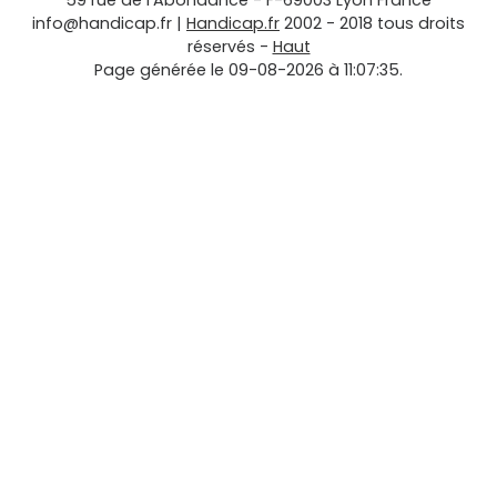
59 rue de l'Abondance
-
F-69003
Lyon
France
info@handicap.fr
|
Handicap.fr
2002 - 2018 tous droits
réservés -
Haut
Page générée le 09-08-2026 à 11:07:35.