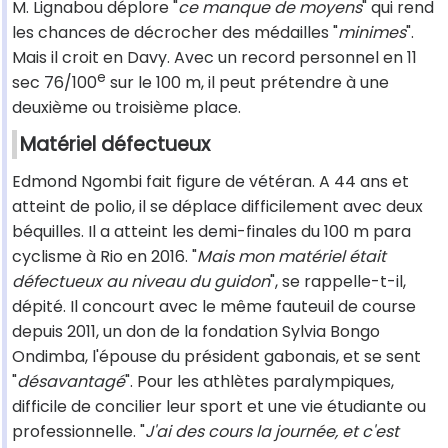
M. Lignabou déplore "
ce manque de moyens
" qui rend
les chances de décrocher des médailles "
minimes
".
Mais il croit en Davy. Avec un record personnel en 11
e
sec 76/100
sur le 100 m, il peut prétendre à une
deuxième ou troisième place.
Matériel défectueux
Edmond Ngombi fait figure de vétéran. A 44 ans et
atteint de polio, il se déplace difficilement avec deux
béquilles. Il a atteint les demi-finales du 100 m para
cyclisme à Rio en 2016. "
Mais mon matériel était
défectueux au niveau du guidon
", se rappelle-t-il,
dépité. Il concourt avec le même fauteuil de course
depuis 2011, un don de la fondation Sylvia Bongo
Ondimba, l'épouse du président gabonais, et se sent
"
désavantagé
". Pour les athlètes paralympiques,
difficile de concilier leur sport et une vie étudiante ou
professionnelle. "
J'ai des cours la journée, et c'est