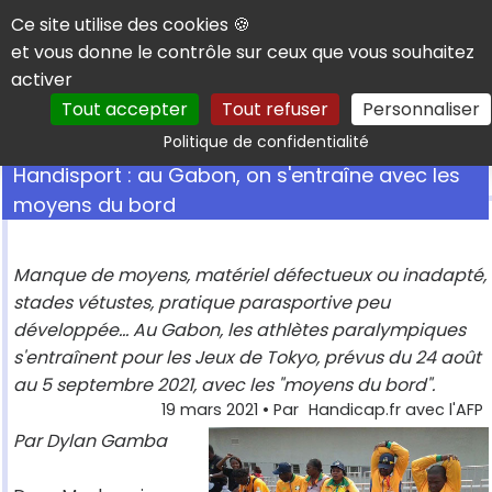
Panneau de gestion des cookies
Ce site utilise des cookies 🍪
et vous donne le contrôle sur ceux que vous souhaitez
activer
Tout accepter
Tout refuser
Personnaliser
Rechercher
Politique de confidentialité
Handisport : au Gabon, on s'entraîne avec les
moyens du bord
Manque de moyens, matériel défectueux ou inadapté,
stades vétustes, pratique parasportive peu
développée... Au Gabon, les athlètes paralympiques
s'entraînent pour les Jeux de Tokyo, prévus du 24 août
au 5 septembre 2021, avec les "moyens du bord".
19 mars 2021
• Par
Handicap.fr avec l'AFP
Par Dylan Gamba