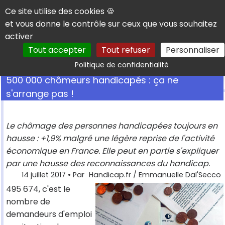
Panneau de gestion des cookies
Ce site utilise des cookies 🍪
et vous donne le contrôle sur ceux que vous souhaitez
activer
Tout accepter
Tout refuser
Personnaliser
Rechercher
Politique de confidentialité
500 000 chômeurs handicapés : ça ne
s'arrange pas !
Le chômage des personnes handicapées toujours en
hausse : +1,9% malgré une légère reprise de l'activité
économique en France. Elle peut en partie s'expliquer
par une hausse des reconnaissances du handicap.
14 juillet 2017
• Par
Handicap.fr / Emmanuelle Dal'Secco
495 674, c'est le
nombre de
demandeurs d'emploi