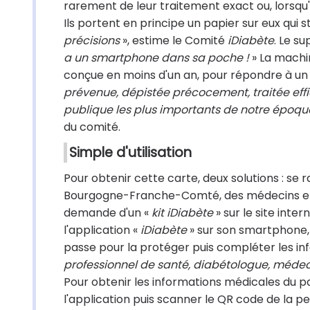
rarement de leur traitement exact ou, lorsqu
Ils portent en principe un papier sur eux qui s
précisions
», estime le Comité
iDiabète
. Le s
a un smartphone dans sa poche !
» La machi
conçue en moins d'un an, pour répondre à un 
prévenue, dépistée précocement, traitée effi
publique les plus importants de notre époqu
du comité.
Simple d'utilisation
Pour obtenir cette carte, deux solutions : se
Bourgogne-Franche-Comté, des médecins et p
demande d'un «
kit iDiabète
» sur le site inter
l'application «
iDiabète
» sur son smartphone, 
passe pour la protéger puis compléter les i
professionnel de santé, diabétologue, méde
Pour obtenir les informations médicales du p
l'application puis scanner le QR code de la 