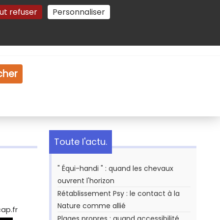
ut refuser
Personnaliser
Gestion des cookies
e
Vidéo
Dossiers
cher
Toute l'actu.
" Équi-handi " : quand les chevaux
ouvrent l'horizon
Rétablissement Psy : le contact à la
Nature comme allié
ap.fr
Plages propres : quand accessibilité