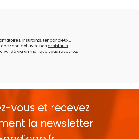
amatoires, insultants, tendancieux...
prenez contact avec nos
assistants
e validé via un mail que vous recevrez.
ez-vous et recevez
ement la
newsletter
Handicap.fr