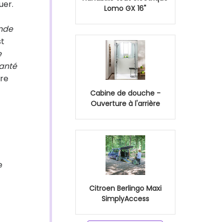
uer.
Lomo GX 16"
nde
st
e
santé
bre
Cabine de douche -
Ouverture à l'arrière
e
Citroen Berlingo Maxi
SimplyAccess