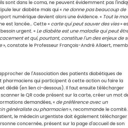
'ils sont dans le coma, ne peuvent évidemment pas l'indiq
tipule leur diabète mais qui «
ne donne pas beaucoup de
upport numérique devient alors une évidence. «
Tout le mo
ne est lancée… Cette «
carte qui peut sauver des vies
» e
besoin urgent. «
Le diabète est une maladie qui peut êtr
cacement et qui, pourtant, constitue l'un des enjeux de 
e
», constate le Professeur François-André Allaert, mem
 rapprocher de l'Association des patients diabétiques de
harmaciens qui participent à cette action ou faire la
net dédié (en lien ci-dessous). Il faut ensuite télécharger
scanner le QR code présent sur la carte, créer un mot d
nformations demandées, «
de préférence avec un
cin généraliste ou pharmacien
», recommande le comité.
atient, le médecin urgentiste doit également télécharger
personne concernée, présent sur la page d'accueil de son