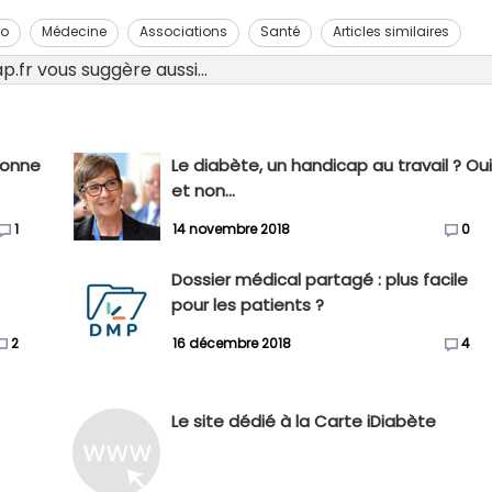
eo
Médecine
Associations
Santé
Articles similaires
.fr vous suggère aussi...
bonne
Le diabète, un handicap au travail ? Ou
et non...
1
14 novembre 2018
0
Dossier médical partagé : plus facile
pour les patients ?
2
16 décembre 2018
4
Le site dédié à la Carte iDiabète