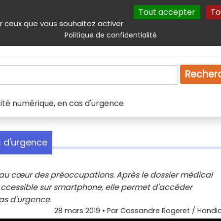
Tout accepter
To
incipal
Navigation complémentaire
Autres services
Plan du site
r ceux que vous souhaitez activer
Politique de confidentialité
Produits & services
Emploi
Droit
Tourism
Recher
ntité numérique, en cas d'urgence
s d'urgence
au cœur des préoccupations. Après le dossier médical
 Accessible sur smartphone, elle permet d'accéder
as d'urgence.
28 mars 2019
• Par
Cassandre Rogeret / Handic