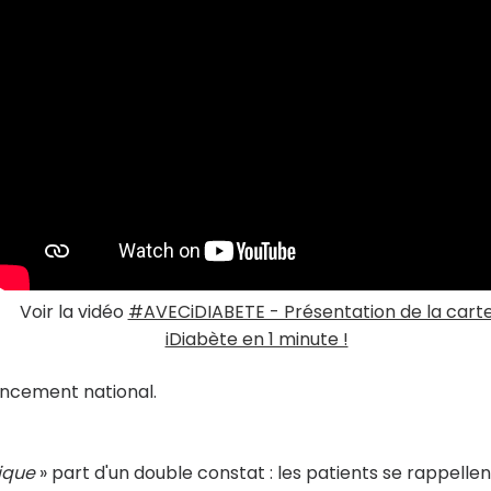
Voir la vidéo
#AVECiDIABETE - Présentation de la cart
iDiabète en 1 minute !
ancement national.
ique
» part d'un double constat : les patients se rappellen