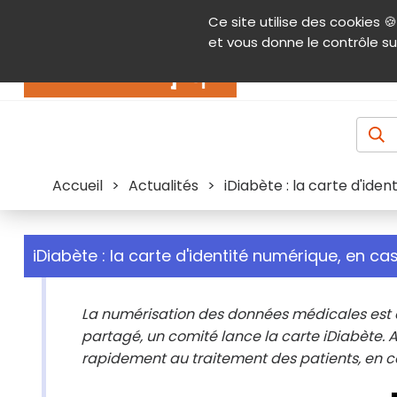
Panneau de gestion des cookies
Ce site utilise des cookies 🍪
Contenu
Aide et accessibilité
Menu pr
et vous donne le contrôle su
Actualités
Accueil
>
Actualités
>
iDiabète : la carte d'ide
iDiabète : la carte d'identité numérique, en ca
La numérisation des données médicales est 
partagé, un comité lance la carte iDiabète.
rapidement au traitement des patients, en c