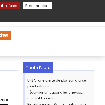
ut refuser
Personnaliser
Gestion des cookies
e
Vidéo
Dossiers
cher
Toute l'actu.
UHSA : une alerte de plus sur la crise
psychiatrique
" Équi-handi " : quand les chevaux
ouvrent l'horizon
ap.fr
Rétablissement Psy : le contact à la