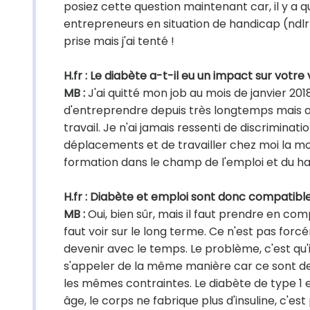
posiez cette question maintenant car, il y a 
entrepreneurs en situation de handicap (ndlr :
prise mais j'ai tenté !
H.fr : Le diabète a-t-il eu un impact sur votre
MB :
J'ai quitté mon job au mois de janvier 20
d'entreprendre depuis très longtemps mais
travail. Je n'ai jamais ressenti de discrimina
déplacements et de travailler chez moi la moit
formation dans le champ de l'emploi et du h
H.fr : Diabète et emploi sont donc compatibl
MB :
Oui, bien sûr, mais il faut prendre en com
faut voir sur le long terme. Ce n'est pas fo
devenir avec le temps. Le problème, c'est qu'
s'appeler de la même manière car ce sont deux
les mêmes contraintes. Le diabète de type 1 
âge, le corps ne fabrique plus d'insuline, c'es