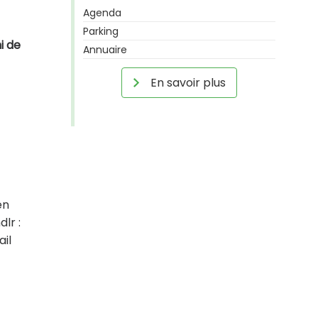
Agenda
Parking
i de
Annuaire
En savoir plus
en
lr :
ail