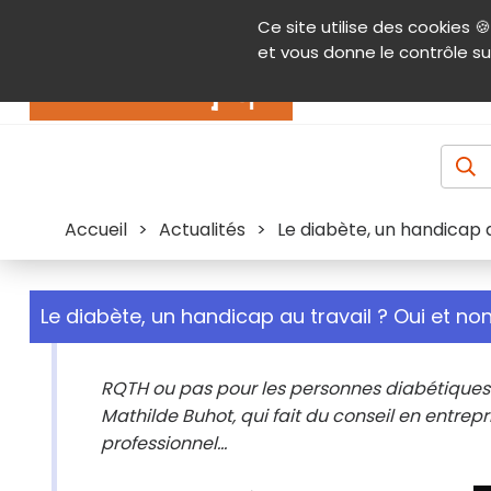
Panneau de gestion des cookies
Ce site utilise des cookies 🍪
Contenu
Aide et accessibilité
Menu pr
et vous donne le contrôle su
Actualités
Accueil
>
Actualités
>
Le diabète, un handicap au
Le diabète, un handicap au travail ? Oui et non.
RQTH ou pas pour les personnes diabétiques 
Mathilde Buhot, qui fait du conseil en entrep
professionnel...