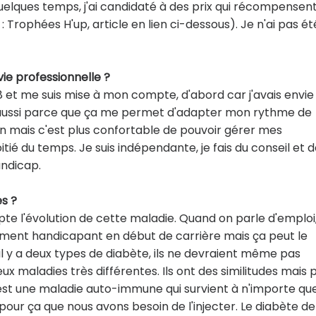
quelques temps, j'ai candidaté à des prix qui récompensent
 Trophées H'up, article en lien ci-dessous). Je n'ai pas ét
 vie professionnelle ?
18 et me suis mise à mon compte, d'abord car j'avais envie
 aussi parce que ça me permet d'adapter mon rythme de
tion mais c'est plus confortable de pouvoir gérer mes
ié du temps. Je suis indépendante, je fais du conseil et d
andicap.
es ?
pte l'évolution de cette maladie. Quand on parle d'emploi, 
rcément handicapant en début de carrière mais ça peut le
il y a deux types de diabète, ils ne devraient même pas
 maladies très différentes. Ils ont des similitudes mais 
est une maladie auto-immune qui survient à n'importe que
t pour ça que nous avons besoin de l'injecter. Le diabète de