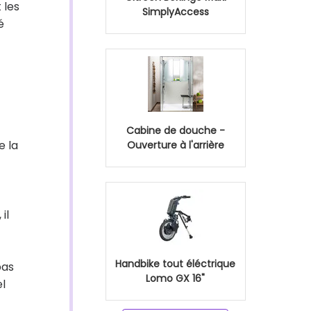
 les
SimplyAccess
é
Cabine de douche -
e la
Ouverture à l'arrière
il
Handbike tout éléctrique
pas
Lomo GX 16"
l