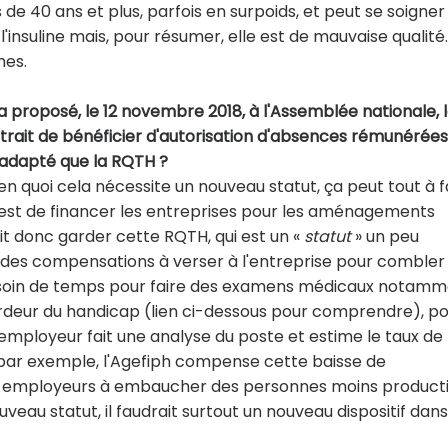
e 40 ans et plus, parfois en surpoids, et peut se soigner
insuline mais, pour résumer, elle est de mauvaise qualité.
mes.
 a proposé, le 12 novembre 2018, à l'Assemblée nationale, 
ttrait de bénéficier d'autorisation d'absences rémunérées
s adapté que la RQTH ?
en quoi cela nécessite un nouveau statut, ça peut tout à f
 est de financer les entreprises pour les aménagements
ait donc garder cette RQTH, qui est un «
statut
» un peu
r des compensations à verser à l'entreprise pour combler 
esoin de temps pour faire des examens médicaux notamm
lourdeur du handicap (lien ci-dessous pour comprendre), p
L'employeur fait une analyse du poste et estime le taux de
, par exemple, l'Agefiph compense cette baisse de
es employeurs à embaucher des personnes moins product
uveau statut, il faudrait surtout un nouveau dispositif dans