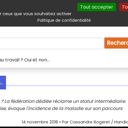
Tout accepter
To
incipal
Navigation complémentaire
Autres services
Plan du site
r ceux que vous souhaitez activer
Politique de confidentialité
Produits & services
Emploi
Droit
Tourism
Recher
 travail ? Oui et non...
..
? La fédération dédiée réclame un statut intermédiaire.
rise, évoque l'incidence de la maladie sur son parcours
14 novembre 2018
• Par
Cassandre Rogeret / Handic