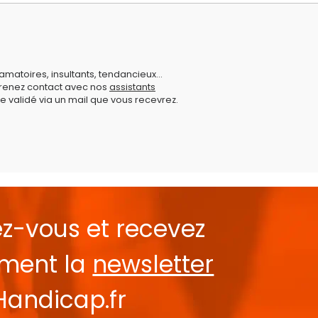
amatoires, insultants, tendancieux...
prenez contact avec nos
assistants
e validé via un mail que vous recevrez.
ez-vous et recevez
ement la
newsletter
Handicap.fr