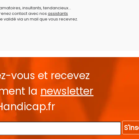
amatoires, insultants, tendancieux...
prenez contact avec nos
assistants
e validé via un mail que vous recevrez.
ez-vous et recevez
ement la
newsletter
Handicap.fr
S'ins