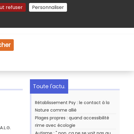
ut refuser
Personnaliser
Gestion des cookies
e
Vidéo
Dossiers
cher
Toute l'actu.
Rétablissement Psy : le contact à la
Nature comme allié
Plages propres : quand accessibilité
rime avec écologie
A.L.G.
Autisme : " non, ça ne se voit pas au