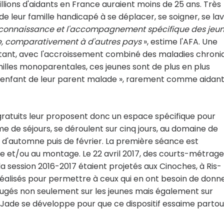
illions d'aidants en France auraient moins de 25 ans. Très
e leur famille handicapé à se déplacer, se soigner, se lave
 reconnaissance et l'accompagnement spécifique des jeu
lle, comparativement à d'autres pays
», estime l'AFA. Une
rtant, avec l'accroissement combiné des maladies chroni
lles monoparentales, ces jeunes sont de plus en plus
enfant de leur parent malade », rarement comme aidant
gratuits leur proposent donc un espace spécifique pour
me de séjours, se déroulent sur cinq jours, au domaine de
'automne puis de février. La première séance est
ge et/ou au montage. Le 22 avril 2017, des courts-métrag
la session 2016-2017 étaient projetés aux Cinoches, à Ris-
 réalisés pour permettre à ceux qui en ont besoin de donn
réjugés non seulement sur les jeunes mais également sur
Jade se développe pour que ce dispositif essaime partou