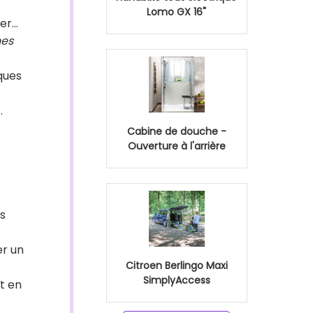
Lomo GX 16"
r...
nes
ques
.
Cabine de douche -
Ouverture à l'arrière
es
er un
Citroen Berlingo Maxi
SimplyAccess
t en