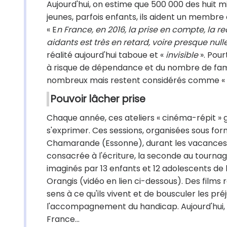
Aujourd'hui, on estime que 500 000 des huit m
jeunes, parfois enfants, ils aident un membre d
« E
n France, en 2016, la prise en compte, la
aidants est très en retard, voire presque nu
réalité aujourd'hui taboue et «
invisible
». Pou
à risque de dépendance et du nombre de fami
nombreux mais restent considérés comme « 
Pouvoir lâcher prise
Chaque année, ces ateliers « cinéma-répit » 
s'exprimer. Ces sessions, organisées sous for
Chamarande (Essonne), durant les vacances d
consacrée à l'écriture, la seconde au tourna
imaginés par 13 enfants et 12 adolescents de 
Orangis (vidéo en lien ci-dessous). Des films
sens à ce qu'ils vivent et de bousculer les p
l'accompagnement du handicap. Aujourd'hui, 
France…