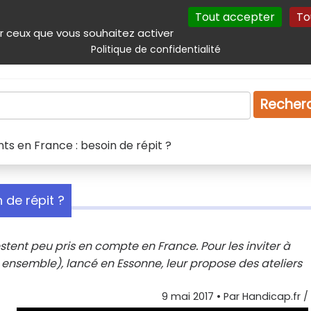
Tout accepter
To
incipal
Navigation complémentaire
Autres services
Plan du site
r ceux que vous souhaitez activer
Politique de confidentialité
Produits & services
Emploi
Droit
Tourism
Recher
ts en France : besoin de répit ?
 de répit ?
tent peu pris en compte en France. Pour les inviter à
s ensemble), lancé en Essonne, leur propose des ateliers
9 mai 2017
• Par
Handicap.fr / 