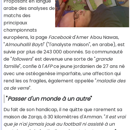
Proposant en langue
arabe des analyses de
matchs des
principaux
championnats
européens, la page
Facebook
d'Amer Abou Nawas,
"
Almouhallil Bayti
" ("l'analyste maison", en arabe), est
suivie par plus de 243 000 abonnés. Sa communauté
de "
followers
" est devenue une sorte de "
grande
famille
", confie à l'
AFP
ce jeune jordanien de 27 ans né
avec une ostéogenèse imparfaite, une affection qui
rend les os fragiles, également appelée "
maladie des
os de verre
".
"
Passer d'un monde à un autre
"
Du fait de son handicap, il ne quitte que rarement sa
maison de Zarqa, à 30 kilomètres d'Amman. "
Il est vrai
que je n'ai jamais joué au football ni assisté à un