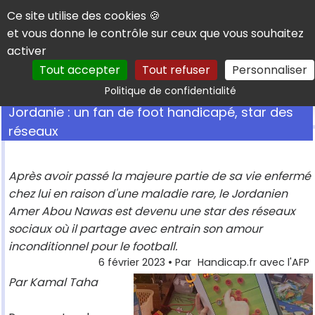
Panneau de gestion des cookies
Ce site utilise des cookies 🍪
et vous donne le contrôle sur ceux que vous souhaitez
activer
Tout accepter
Tout refuser
Personnaliser
Rechercher
Politique de confidentialité
Jordanie : un fan de foot handicapé, star des
réseaux
Après avoir passé la majeure partie de sa vie enfermé
chez lui en raison d'une maladie rare, le Jordanien
Amer Abou Nawas est devenu une star des réseaux
sociaux où il partage avec entrain son amour
inconditionnel pour le football.
6 février 2023
• Par
Handicap.fr avec l'AFP
Par Kamal Taha