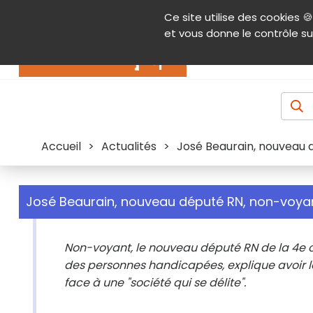
Panneau de gestion des cookies
Ce site utilise des cookies 🍪
Contenu
Aide et accessibilité
Menu pr
et vous donne le contrôle su
Actualités
Accueil
>
Actualités
>
José Beaurain, nouveau 
José Beaurain, nouveau député RN, non-voya
Non-voyant, le nouveau député RN de la 4e c
des personnes handicapées, explique avoir la
face à une "société qui se délite".