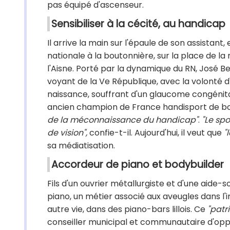
pas équipé d'ascenseur.
Sensibiliser à la cécité, au handicap
Il arrive la main sur l'épaule de son assistan
nationale à la boutonnière, sur la place de la 
l'Aisne. Porté par la dynamique du RN, José B
voyant de la Ve République, avec la volonté d
naissance, souffrant d'un glaucome congénit
ancien champion de France handisport de body
de la méconnaissance du handicap"
.
"Le sp
de vision",
confie-t-il. Aujourd'hui, il veut que
"
sa médiatisation.
Accordeur de piano et bodybuilder
Fils d'un ouvrier métallurgiste et d'une aide-
piano, un métier associé aux aveugles dans l'im
autre vie, dans des piano-bars lillois. Ce
"patri
conseiller municipal et communautaire d'opposi