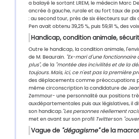
a balayé le sortant LREM, le médecin Marc Del
ancrée à gauche, rurale et au fort taux de pa
: au second tour, près de six électeurs sur dix
Pen avait obtenu 39,25 %, puis 59,91 %, des voix
Handicap, condition animale, sécurité.
Outre le handicap, la condition animale, l'env
de M. Beaurain.
"Ex-mari d'une fonctionnaire d
plus"
, de la
"montée des incivilités et de la dé
toujours. Mais, ici, ce n'est pas la première 
des déplacements comme préoccupations prior
même circonscription la candidature de Jean M
Zemmour- une personnalité aux positions très
auxdépartementales puis aux législatives, il d
son handicap.
"Les personnes réellement racis
met en avant sur son profil
Twitter
son
"ouver
Vague de
"dégagisme"
de la macro