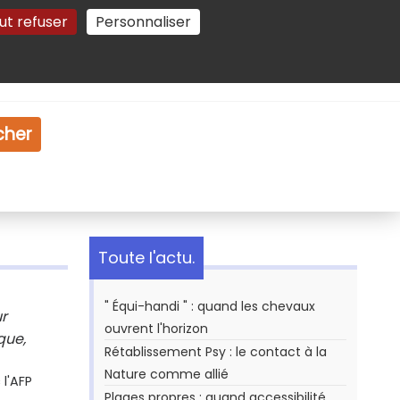
ut refuser
Personnaliser
Gestion des cookies
e
Vidéo
Dossiers
cher
Toute l'actu.
" Équi-handi " : quand les chevaux
r
ouvrent l'horizon
que,
Rétablissement Psy : le contact à la
Nature comme allié
l'AFP
Plages propres : quand accessibilité