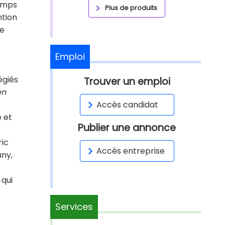
temps
Plus de produits
ntion
Le
Emploi
égiés
Trouver un emploi
en
Accès candidat
e et
Publier une annonce
ric
Accès entreprise
uny,
 qui
Services