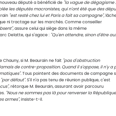
le nouveau député a bénéficié de
"la vague de dégagisme :
blée les députés macronistes, qui n'ont été que des dépu
urain
"est resté chez lui et Paris a fait sa campagne",
lâch
ublique ni tractage sur les marchés. Comme conseiller
sent",
assure celui qui siège dans la même
rc Delatte, qui s'agace :
"Qu'en attendre, sinon d'être au
 Chauny, si M. Beaurain ne fait
"pas d'obstruction
jamais de contre-proposition. Quand il s'oppose, il n'y a 
gmatiques".
Tous pointent des documents de campagne 
"par défaut".
S'il n'a pas tenu de réunion publique, c'est
cus",
rétorque M. Beaurain, assurant avoir parcouru
es.
"Nous ne sommes pas là pour renverser la République
les armes"
, insiste-t-il.