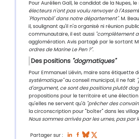
Pour Aurélien Gall, le candidat de la Nupes, 
électeurs n'ont pas voulu renvoyer à l'Assem
'Playmobil' dans notre département"
. M. Bea
il, soulignant qu'il n'a organisé ni réunion p
communautaire, il est aussi
"complètement ab
agglomération. Avis partagé par le sortant Ma
ordres de Marine Le Pen ?".
Des positions
"dogmatiques"
Pour Emmanuel Liévin, maire sans étiquette de
systématique"
au conseil municipal, il ne fait
"
d'argument, ce sont des positions plutôt do
propositions pour le territoire et une élection
qu'elles ne servent qu'à
"prêcher des convain
la circonscription pour "boîter" dans les villag
Nous sommes arrivés par les urnes, pas par 
Partager sur :