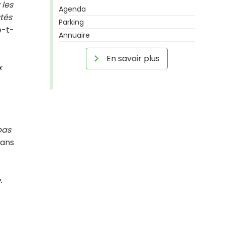
 les
Agenda
tés
Parking
e-t-
Annuaire
En savoir plus
x
pas
sans
.