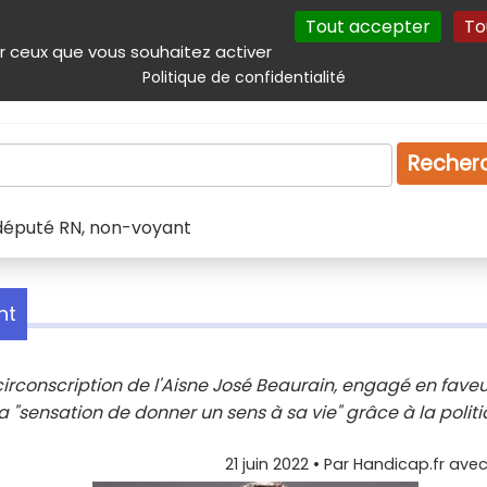
Tout accepter
To
incipal
Navigation complémentaire
Autres services
Plan du site
r ceux que vous souhaitez activer
Politique de confidentialité
Produits & services
Emploi
Droit
Tourism
Recher
député RN, non-voyant
nt
irconscription de l'Aisne José Beaurain, engagé en faveu
 "sensation de donner un sens à sa vie" grâce à la politi
21 juin 2022
• Par
Handicap.fr avec 