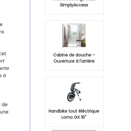
SimplyAccess
ée
ns
-
Cet
Cabine de douche -
rt
Ouverture à l'arrière
erte
e à
r de
Handbike tout éléctrique
 une
Lomo GX 16"