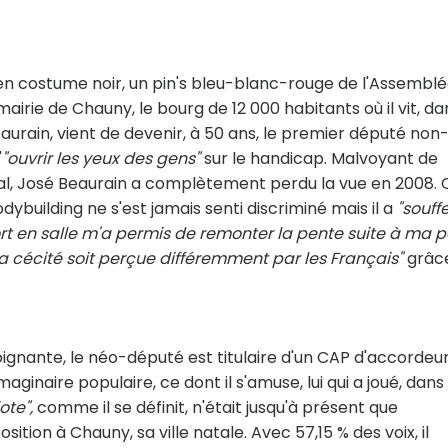
t, en costume noir, un pin's bleu-blanc-rouge de l'Assembl
mairie de Chauny, le bourg de 12 000 habitants où il vit, da
eaurain, vient de devenir, à 50 ans, le premier député non
'
"ouvrir les yeux des gens"
sur le handicap. Malvoyant de
al, José Beaurain a complètement perdu la vue en 2008. 
building ne s'est jamais senti discriminé mais il a
"souffe
ort en salle m'a permis de remonter la pente suite à ma p
la cécité soit perçue différemment par les Français"
grâc
soignante, le néo-député est titulaire d'un CAP d'accordeu
aginaire populaire, ce dont il s'amuse, lui qui a joué, dans
ote",
comme il se définit, n'était jusqu'à présent que
tion à Chauny, sa ville natale. Avec 57,15 % des voix, il