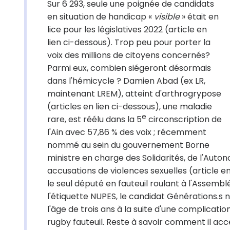
Sur 6 293, seule une poignée de candidats
en situation de handicap «
visible
» était en
lice pour les législatives 2022 (article en
lien ci-dessous). Trop peu pour porter la
voix des millions de citoyens concernés?
Parmi eux, combien siégeront désormais
dans l'hémicycle ? Damien Abad (ex LR,
maintenant LREM), atteint d'arthrogrypose
(articles en lien ci-dessous), une maladie
e
rare, est réélu dans la 5
circonscription de
l'Ain avec 57,86 % des voix ; récemment
nommé au sein du gouvernement Borne
ministre en charge des Solidarités, de l'Auto
accusations de violences sexuelles (article en
le seul député en fauteuil roulant à l'Assemb
l'étiquette NUPES, le candidat Générations.s n
l'âge de trois ans à la suite d'une complicat
rugby fauteuil. Reste à savoir comment il accé