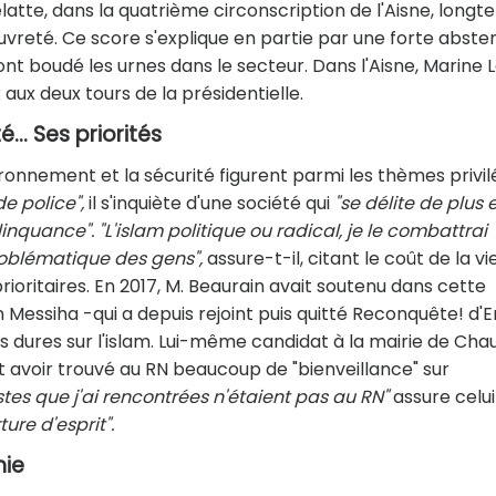
atte, dans la quatrième circonscription de l'Aisne, long
uvreté. Ce score s'explique en partie par une forte abste
 ont boudé les urnes dans le secteur. Dans l'Aisne, Marine 
 aux deux tours de la présidentielle.
.. Ses priorités
ironnement et la sécurité figurent parmi les thèmes privil
e police",
il s'inquiète d'une société qui
"se délite de plus 
linquance". "L'islam politique ou radical, je le combattrai
problématique des gens",
assure-t-il, citant le coût de la vi
itaires. En 2017, M. Beaurain avait soutenu dans cette
essiha -qui a depuis rejoint puis quitté Reconquête! d'E
 dures sur l'islam. Lui-même candidat à la mairie de Cha
it avoir trouvé au RN beaucoup de "bienveillance" sur
tes que j'ai rencontrées n'étaient pas au RN"
assure celui
ture d'esprit".
nie