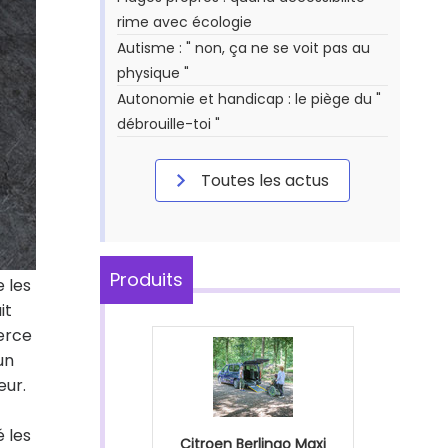
rime avec écologie
Autisme : " non, ça ne se voit pas au
physique "
Autonomie et handicap : le piège du "
débrouille-toi "
Toutes les actus
Produits
 les
it
erce
un
eur.
 les
Citroen Berlingo Maxi