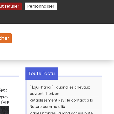
ut refuser
Personnaliser
Gestion des cookies
e
Vidéo
Dossiers
cher
Toute l'actu.
" Équi-handi " : quand les chevaux
ient
ouvrent l'horizon
yer.
Rétablissement Psy : le contact à la
l'AFP
Nature comme allié
Plages propres : quand accessibilité