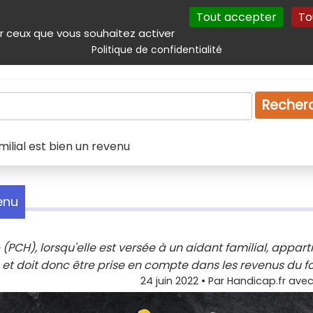
Tout accepter
To
incipal
Navigation complémentaire
Autres services
Plan du site
r ceux que vous souhaitez activer
Politique de confidentialité
Produits & services
Emploi
Droit
Tourism
Recher
milial est bien un revenu
venu
CH), lorsqu'elle est versée à un aidant familial, appart
et doit donc être prise en compte dans les revenus du fo
24 juin 2022
• Par
Handicap.fr avec 