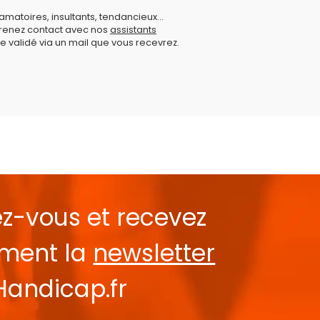
amatoires, insultants, tendancieux...
prenez contact avec nos
assistants
e validé via un mail que vous recevrez.
ez-vous et recevez
ement la
newsletter
Handicap.fr