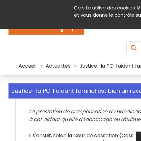
Panneau de gestion des cookies
Ce site utilise des cookies 🍪
Contenu
Aide et accessibilité
Menu pr
et vous donne le contrôle su
Actualités
Accueil
>
Actualités
>
Justice : la PCH aidant fa
Justice : la PCH aidant familial est bien un re
La prestation de compensation du handicap (P
à cet aidant qu'elle dédommage ou rétribue 
Il s'ensuit, selon la Cour de cassation (Cass.