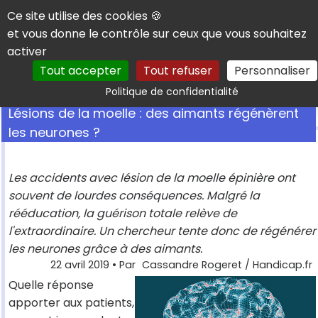
Panneau de gestion des cookies
Ce site utilise des cookies 🍪
et vous donne le contrôle sur ceux que vous souhaitez
activer
Tout accepter
Tout refuser
Personnaliser
Rechercher
Politique de confidentialité
Lésions de la moelle : des aimants régénèrent
les neurones ?
Les accidents avec lésion de la moelle épinière ont
souvent de lourdes conséquences. Malgré la
rééducation, la guérison totale relève de
l'extraordinaire. Un chercheur tente donc de régénérer
les neurones grâce à des aimants.
22 avril 2019
• Par
Cassandre Rogeret / Handicap.fr
Quelle réponse
apporter aux patients,