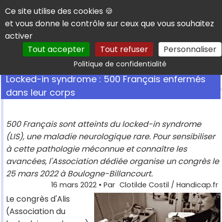
Panneau de gestion des cookies
Ce site utilise des cookies 🍪
et vous donne le contrôle sur ceux que vous souhaitez
activer
Tout accepter
Tout refuser
Personnaliser
Rechercher
Politique de confidentialité
Locked-in syndrome : 500 Français enfermés
dans leur corps
500 Français sont atteints du locked-in syndrome
(LIS), une maladie neurologique rare. Pour sensibiliser
à cette pathologie méconnue et connaître les
avancées, l'Association dédiée organise un congrès le
25 mars 2022 à Boulogne-Billancourt.
16 mars 2022
• Par
Clotilde Costil / Handicap.fr
Le congrès d'Alis
(Association du