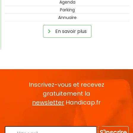
Agenda
Parking
Annuaire
En savoir plus
Inscrivez-vous et recevez
gratuitement la
newsletter
Handicap.fr
Rentrez votre E-mail
S'inscrire