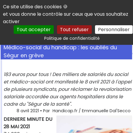
Panneau de gestion des cookies
Ce site utilise des cookies 🍪
et vous donne le contrôle sur ceux que vous souhaitez
activer
Tout accepter
Tout refuser
Personnaliser
Rechercher
Politique de confidentialité
Médico-social du handicap : les oubliés du
Ségur en grève
183 euros pour tous ! Des milliers de salariés du social
et médico-social ont manifesté le 8 avril 2021 à l'appel
de plusieurs syndicats, pour réclamer la revalorisation
salariale accordée aux agents hospitaliers dans le
cadre du "Ségur de la santé".
8 avril 2021
• Par
Handicap.fr / Emmanuelle Dal'Secco
DERNIERE MINUTE DU
28 MAI 2021