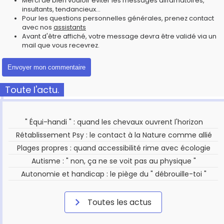
Merci de bien vouloir éviter les messages diffamatoires,
insultants, tendancieux...
Pour les questions personnelles générales, prenez contact
avec nos
assistants
Avant d'être affiché, votre message devra être validé via un
mail que vous recevrez.
Toute l'actu.
" Équi-handi " : quand les chevaux ouvrent l'horizon
Rétablissement Psy : le contact à la Nature comme allié
Plages propres : quand accessibilité rime avec écologie
Autisme : " non, ça ne se voit pas au physique "
Autonomie et handicap : le piège du " débrouille-toi "
Toutes les actus