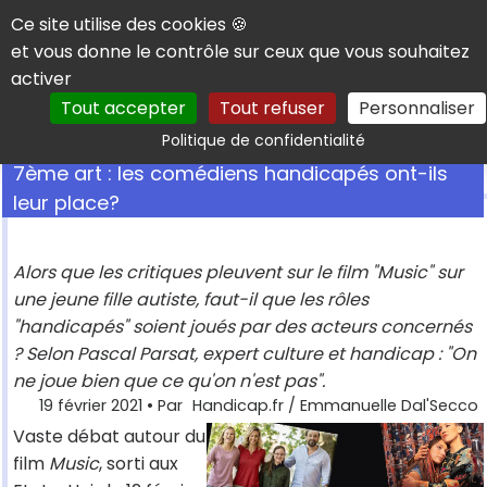
Panneau de gestion des cookies
Ce site utilise des cookies 🍪
et vous donne le contrôle sur ceux que vous souhaitez
activer
Tout accepter
Tout refuser
Personnaliser
Rechercher
Politique de confidentialité
7ème art : les comédiens handicapés ont-ils
leur place?
Alors que les critiques pleuvent sur le film "Music" sur
une jeune fille autiste, faut-il que les rôles
"handicapés" soient joués par des acteurs concernés
? Selon Pascal Parsat, expert culture et handicap : "On
ne joue bien que ce qu'on n'est pas".
19 février 2021
• Par
Handicap.fr / Emmanuelle Dal'Secco
Vaste débat autour du
film
Music
, sorti aux