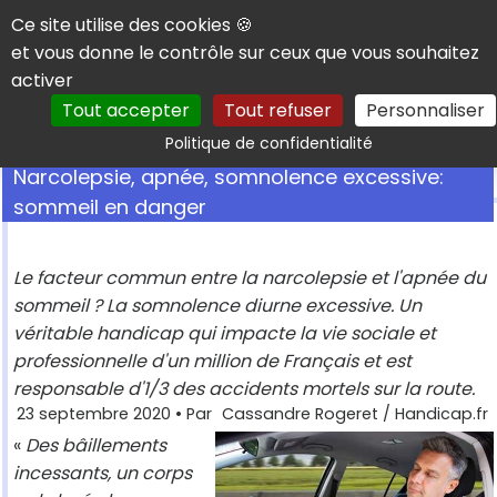
Panneau de gestion des cookies
Ce site utilise des cookies 🍪
et vous donne le contrôle sur ceux que vous souhaitez
activer
Tout accepter
Tout refuser
Personnaliser
Rechercher
Politique de confidentialité
Narcolepsie, apnée, somnolence excessive:
sommeil en danger
Le facteur commun entre la narcolepsie et l'apnée du
sommeil ? La somnolence diurne excessive. Un
véritable handicap qui impacte la vie sociale et
professionnelle d'un million de Français et est
responsable d'1/3 des accidents mortels sur la route.
23 septembre 2020
• Par
Cassandre Rogeret / Handicap.fr
«
Des bâillements
incessants, un corps