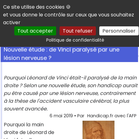
Panneau de gestion des cookies
Ce site utilise des cookies 🍪
et vous donne le contrôle sur ceux que vous souhaitez
activer
Tout accepter
Tout refuser
Personnaliser
Rechercher
Politique de confidentialité
Nouvelle étude : de Vinci paralysé par une
lésion nerveuse ?
Pourquoi Léonard de Vinci était-il paralysé de la main
droite ? Selon une nouvelle étude, son handicap aurait
pu être causé par une lésion nerveuse, contrairement
à la thèse de l'accident vasculaire cérébral, la plus
souvent avancée.
6 mai 2019
• Par
Handicap.fr avec l'AFP
Pourquoi la main
droite de Léonard de