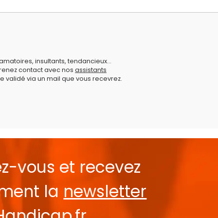
amatoires, insultants, tendancieux...
prenez contact avec nos
assistants
e validé via un mail que vous recevrez.
ez-vous et recevez
ement la
newsletter
Handicap.fr