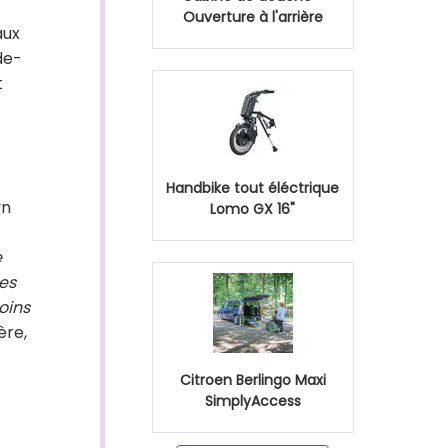
Ouverture à l'arrière
aux
de-
t
Handbike tout éléctrique
yn
Lomo GX 16"
e
es
oins
ère,
Citroen Berlingo Maxi
SimplyAccess