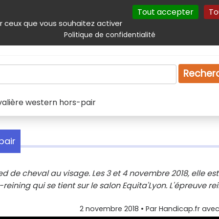
Tout accepter
To
incipal
Navigation complémentaire
Autres services
Plan du site
r ceux que vous souhaitez activer
Politique de confidentialité
Produits & services
Emploi
Droit
Tourism
Recher
valière western hors-pair
pair
d de cheval au visage. Les 3 et 4 novembre 2018, elle est
ning qui se tient sur le salon Equita'Lyon. L'épreuve re
2 novembre 2018
• Par
Handicap.fr avec 