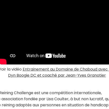
Voir la vidéo
Entrainement au Domaine de Chaboud avec 
Dyn Boogie DC et coaché par Jean-Yves Granotier
Reining Challenge est une compétition internationale,
ssociation fondée par Lisa Coulter, à but non lucratif, qu
eining adaptés aux personnes en situation de handicap