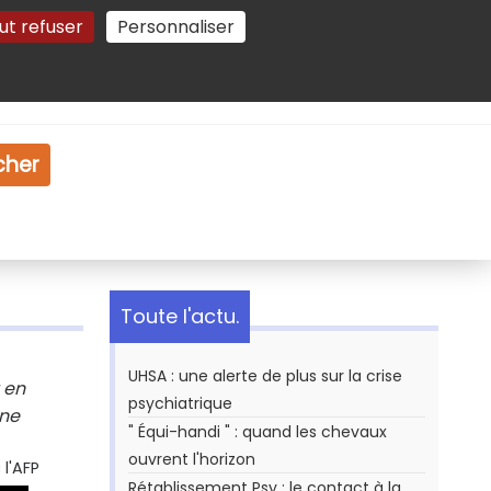
ut refuser
Personnaliser
Gestion des cookies
e
Vidéo
Dossiers
cher
Toute l'actu.
UHSA : une alerte de plus sur la crise
 en
psychiatrique
ine
" Équi-handi " : quand les chevaux
ouvrent l'horizon
l'AFP
Rétablissement Psy : le contact à la