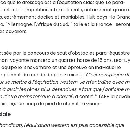
 ce que le dressage est à l'équitation classique. Le para-
ébutant à la compétition internationale, notamment grâce 
s, extrêmement dociles et maniables. Huit pays -la Gran
, l'Allemagne, l'Afrique du Sud, l'Italie et la France- seron
s cavaliers.
 passée par le concours de saut d'obstacles para-équestre
e non-voyante montera un quarter horse de 15 ans, Leo-D
 équipe le 3 novembre et une épreuve en individuel le
pionnat du monde de para-reining. "
C'est compliqué d
r se mettre à l'équitation western. Je m'entraîne avec m
avoir les rênes plus détendues. Il faut que j'anticipe m
e d'être moins tonique à cheval
", a confié à l'AFP la cavali
avoir reçu un coup de pied de cheval au visage.
ible
 handicap, l'équitation western est plus accessible que