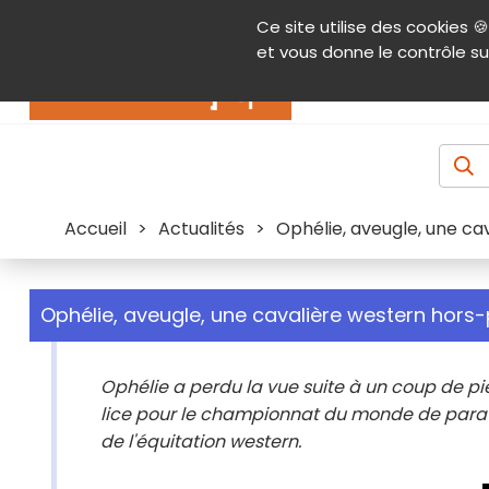
Panneau de gestion des cookies
Ce site utilise des cookies 🍪
Contenu
Aide et accessibilité
Menu pr
et vous donne le contrôle su
Actualités
Accueil
>
Actualités
>
Ophélie, aveugle, une ca
Ophélie, aveugle, une cavalière western hors-
Ophélie a perdu la vue suite à un coup de pie
lice pour le championnat du monde de para-rei
de l'équitation western.