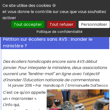
Panneau de gestion des cookies
Ce site utilise des cookies 🍪
et vous donne le contrôle sur ceux que vous souhaitez
activer
Tout accepter
Tout refuser
Personnaliser
Rechercher
Politique de confidentialité
Pétition sur écoliers sans AVS : inonder le
ministère ?
Des écoliers handicapés encore sans AVS début
janvier. Pour interpeler le ministère, deux associations
ouvrent une "fenêtre-mail" en ligne avec l'objectif
d'inonder l'Education nationale de commentaires.
14 janvier 2016
• Par
Handicap.fr / Emmanuelle Dal'Secco
C'est ce qu'on appelle
un « marronnier ».
L'info qui,