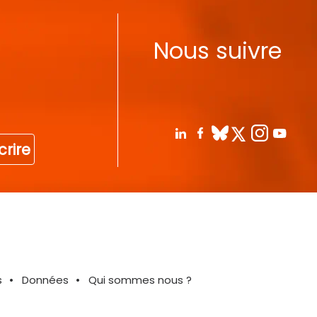
Nous suivre
crire
s
Données
Qui sommes nous ?