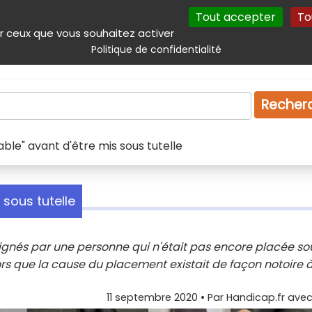
Tout accepter
To
incipal
Navigation complémentaire
Autres services
Plan du site
r ceux que vous souhaitez activer
Politique de confidentialité
Produits & services
Emploi
Droit
Tourism
Recher
ble" avant d'être mis sous tutelle
 sous tutelle
s signés par une personne qui n'était pas encore placée so
lors que la cause du placement existait de façon notoire 
11 septembre 2020
• Par
Handicap.fr avec 