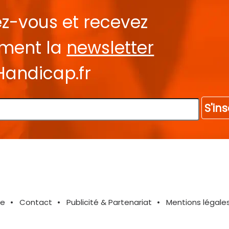
ez-vous et recevez
ement la
newsletter
Handicap.fr
S'ins
te
Contact
Publicité & Partenariat
Mentions légale