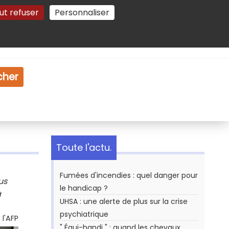
ut refuser
Personnaliser
Gestion des cookies
e
Vidéo
Dossiers
cher
Toute l'actu.
Fumées d'incendies : quel danger pour
us
le handicap ?
à
UHSA : une alerte de plus sur la crise
psychiatrique
l'AFP
" Équi-handi " : quand les chevaux