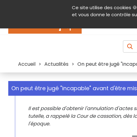
Panneau de gestion des cookies
Ce site utilise des cookies 🍪
Contenu
Aide et accessibilité
Menu pr
et vous donne le contrôle su
Actualités
Accueil
>
Actualités
>
On peut être jugé "incapa
On peut être jugé "incapable" avant d'être mis
Il est possible d'obtenir l'annulation d'acte
tutelle, a rappelé la Cour de cassation, dès 
l'époque.