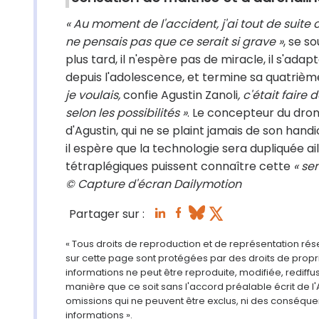
« Au moment de l'accident, j'ai tout de suite 
ne pensais pas que ce serait si grave »
, se s
plus tard, il n'espère pas de miracle, il s'adap
depuis l'adolescence, et termine sa quatrième
je voulais,
confie Agustin Zanoli
, c'était fair
selon les possibilités »
. Le concepteur du dron
d'Agustin, qui ne se plaint jamais de son hand
il espère que la technologie sera dupliquée a
tétraplégiques puissent connaître cette
« se
© Capture d'écran Dailymotion
Partager sur :
« Tous droits de reproduction et de représentation ré
sur cette page sont protégées par des droits de propri
informations ne peut être reproduite, modifiée, rediff
manière que ce soit sans l'accord préalable écrit de l'
omissions qui ne peuvent être exclus, ni des conséque
informations ».