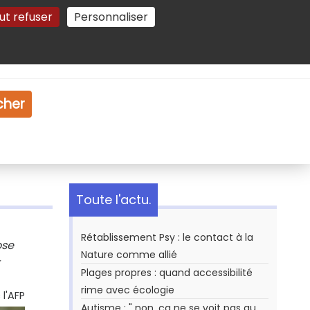
ut refuser
Personnaliser
Gestion des cookies
e
Vidéo
Dossiers
cher
Toute l'actu.
Rétablissement Psy : le contact à la
ose
Nature comme allié
Plages propres : quand accessibilité
rime avec écologie
l'AFP
Autisme : " non, ça ne se voit pas au