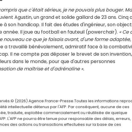
compris que c'était sérieux, je ne pouvais plus bouger. Ma
ouvient Agustin, un grand et solide gaillard de 23 ans. Cinq 
te à son handicap. Il fait des études d'ingénieur, son object
 année. Il joue au football en fauteuil (powerchair).
« Ce 
e de nouveau ce que je faisais avant, d'une forme adaptée,
e a travaillé bénévolement, admiratif face à la combativ
icap. Il ne compte pas déposer le brevet de son invention
illeurs dans le monde, pour que d'autres personnes
nsation de maîtrise et d'adrénaline ».
servés.© (2026) Agence France-Presse.Toutes les informations repro
été intellectuelle détenus par l'AFP. Par conséquent, aucune de ces
usée, traduite, exploitée commercialement ou réutilisée de quelque
AFP. L'AFP ne pourra être tenue pour responsable des délais, erreurs,
nces des actions ou transactions effectuées sur la base de ces