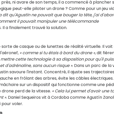
n près, ni avare de son temps, il a commencé à plancher 
égique peut-elle piloter un drone ? Comme pour un jeu vi
 dit qu'Agustín ne pouvait que bouger la tête, j'ai d'abor
s comment il pouvait manipuler une télécommande
. Il a finalement trouvé la solution.
 sorte de casque ou de lunettes de réalité virtuelle. Il voit
l'aéronef,
« comme si tu étais à bord du drone »
, dit fièr
 mettre cette technologie à sa disposition pour qu'il puis
 et d'adrénaline, sans aucun risque »
. Dans un parc de la v
in savoure l'instant. Concentré, il ajuste ses trajectoires.
 gauche en frôlant des arbres, évite les câbles électriques.
la mâchoire sur un dispositif qui fonctionne comme une péd
e drone perd de la vitesse.
« Cela lui permet d'avoir une t
nt »
. Daniel Sequeiros vit à Cordoba comme Agustín Zanoli.
 pour voler.
e