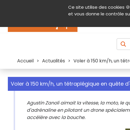
Panneau de gestion des cookies
Ce site utilise des cookies 🍪
Contenu
Aide et accessibilité
Menu pr
et vous donne le contrôle su
Actualités
Accueil
>
Actualités
>
Voler à 150 km/h, un tét
Voler à 150 km/h, un tétraplégique en quête d
Agustin Zanoli aimait la vitesse, la moto, le q
d'adrénaline en pilotant un drone spécialemen
accélère avec la bouche.