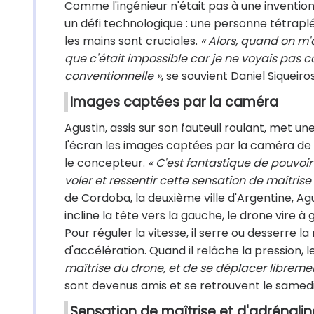
Comme l'ingénieur n'était pas à une inventio
un défi technologique : une personne tétrapl
les mains sont cruciales.
« Alors, quand on m'a
que c'était impossible car je ne voyais pa
conventionnelle »
, se souvient Daniel Siqueiros
Images captées par la caméra
Agustin, assis sur son fauteuil roulant, met une
l'écran les images captées par la caméra de 
le concepteur.
« C'est fantastique de pouvoir
voler et ressentir cette sensation de maîtrise
de Cordoba, la deuxième ville d'Argentine, Agust
incline la tête vers la gauche, le drone vire à
Pour réguler la vitesse, il serre ou desserre 
d'accélération. Quand il relâche la pression, l
maîtrise du drone, et de se déplacer libreme
sont devenus amis et se retrouvent le samedi
Sensation de maîtrise et d'adrénalin