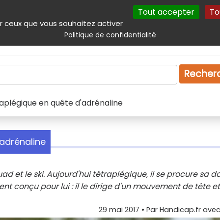
Tout accepter
To
incipal
Navigation complémentaire
Autres services
Plan du site
r ceux que vous souhaitez activer
Politique de confidentialité
Produits & services
Emploi
Droit
Tourism
Recher
raplégique en quête d'adrénaline
'adrénaline
uad et le ski. Aujourd'hui tétraplégique, il se procure sa d
t conçu pour lui : il le dirige d'un mouvement de tête et
29 mai 2017
• Par
Handicap.fr avec 