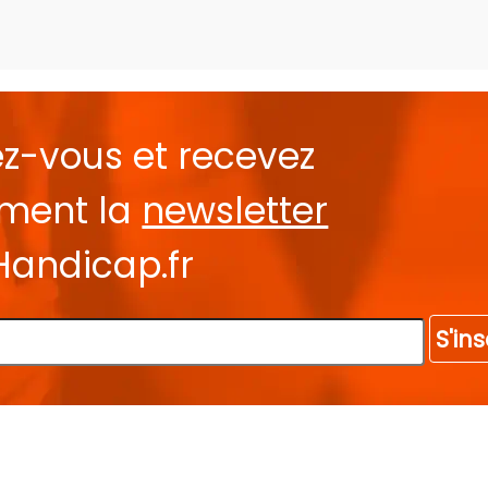
ez-vous et recevez
ement la
newsletter
Handicap.fr
S'ins