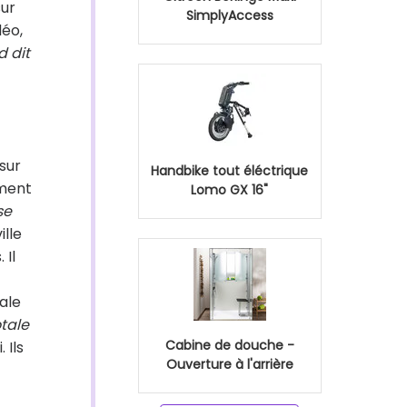
sur
SimplyAccess
déo,
d dit
 sur
Handbike tout éléctrique
ement
Lomo GX 16"
se
ille
 Il
ale
otale
Cabine de douche -
 Ils
Ouverture à l'arrière