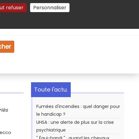
ut refuser
Personnaliser
Gestion des cookies
e
Vidéo
Dossiers
cher
Toute l'actu.
Fumées d'incendies : quel danger pour
riés
le handicap ?
UHSA : une alerte de plus sur la crise
psychiatrique
Secco
" Équi-handi " : quand les chevaux