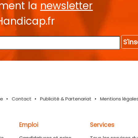
ement la
newsletter
Handicap.fr
S'ins
te
Contact
Publicité & Partenariat
Mentions légale
Emploi
Services