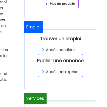
rité,
Plus de produits
es
ec
ses
 qui
Emploi
s
Trouver un emploi
e les
Accès candidat
s les
Publier une annonce
Accès entreprise
r si
ité.
Services