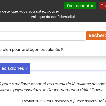
Tout accepter
To
incipal
Navigation complémentaire
Autres services
Plan du site
r ceux que vous souhaitez activer
Politique de confidentialité
Produits & services
Emploi
Droit
Tourism
Recher
e plan pour protéger les salariés ?
les salariés ?
pour améliorer la santé au travail de 18 millions de sala
s risques psychosociaux, le Gouvernement a défini 7 axes
1 février 2015
• Par
Handicap.fr / Emmanuelle Dal'