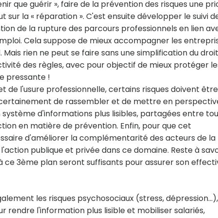
ir que guérir », faire de la prévention des risques une prio
sur la « réparation ». C'est ensuite développer le suivi d
ntion de la rupture des parcours professionnels en lien av
n emploi. Cela suppose de mieux accompagner les entrepri
 Mais rien ne peut se faire sans une simplification du droit
ectivité des règles, avec pour objectif de mieux protéger le
e pressante !
t de l'usure professionnelle, certains risques doivent être
ige certainement de rassembler et de mettre en perspectiv
 système d'informations plus lisibles, partagées entre tou
tion en matière de prévention. Enfin, pour que cet
essaire d'améliorer la complémentarité des acteurs de la
 l'action publique et privée dans ce domaine. Reste à savoi
 ce 3ème plan seront suffisants pour assurer son effectiv
alement les risques psychosociaux (stress, dépression…),
rendre l'information plus lisible et mobiliser salariés,