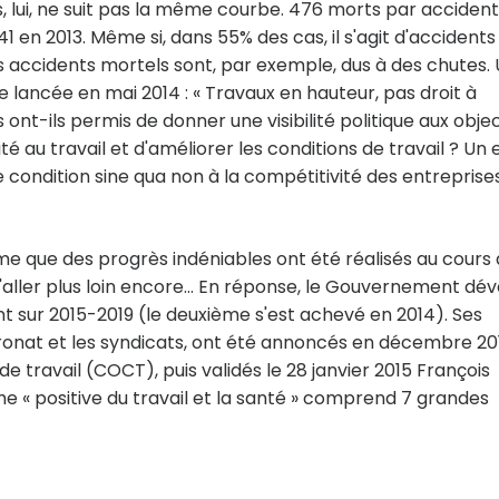
 lui, ne suit pas la même courbe. 476 morts par accident
1 en 2013. Même si, dans 55% des cas, il s'agit d'accidents
s accidents mortels sont, par exemple, dus à des chutes.
le lancée en mai 2014 : « Travaux en hauteur, pas droit à
s ont-ils permis de donner une visibilité politique aux objec
 au travail et d'améliorer les conditions de travail ? Un 
e condition sine qua non à la compétitivité des entreprises
rme que des progrès indéniables ont été réalisés au cours
d'aller plus loin encore… En réponse, le Gouvernement dév
t sur 2015-2019 (le deuxième s'est achevé en 2014). Ses
tronat et les syndicats, ont été annoncés en décembre 20
de travail (COCT), puis validés le 28 janvier 2015 François
e « positive du travail et la santé » comprend 7 grandes