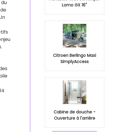
 du
Lomo GX 16"
 de
 Un
tifs
enjeu
.
Citroen Berlingo Maxi
SimplyAccess
 des
oile
14
Cabine de douche -
Ouverture à l'arrière