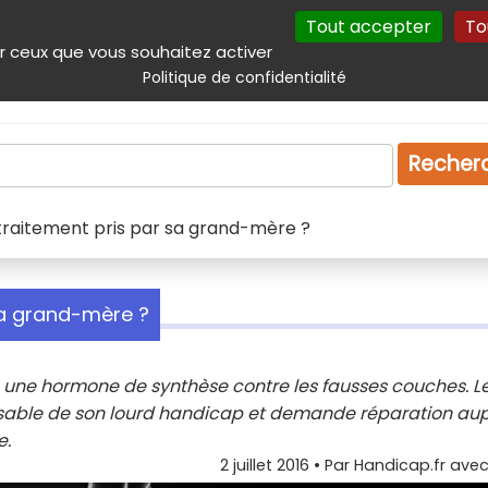
Tout accepter
To
incipal
Navigation complémentaire
Autres services
Plan du site
r ceux que vous souhaitez activer
Politique de confidentialité
Produits & services
Emploi
Droit
Tourism
Recher
traitement pris par sa grand-mère ?
sa grand-mère ?
, une hormone de synthèse contre les fausses couches. L
nsable de son lourd handicap et demande réparation au
e.
2 juillet 2016
• Par
Handicap.fr avec 