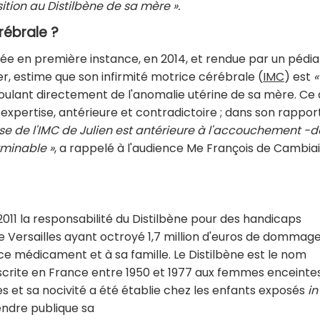
ition au Distilbène de sa mère ».
rébrale ?
ée en première instance, en 2014, et rendue par un pédia
r, estime que son infirmité motrice cérébrale (
IMC
) est
«
ulant directement de l'anomalie utérine de sa mère. Ce
 expertise, antérieure et contradictoire ; dans son rapport
use de l'IMC de Julien est antérieure à l'accouchement -
rminable »
, a rappelé à l'audience Me François de Cambiai
2011 la responsabilité du Distilbène pour des handicaps
e Versailles ayant octroyé 1,7 million d'euros de dommage
 ce médicament et à sa famille. Le Distilbène est le nom
rite en France entre 1950 et 1977 aux femmes enceinte
 et sa nocivité a été établie chez les enfants exposés
in
endre publique sa