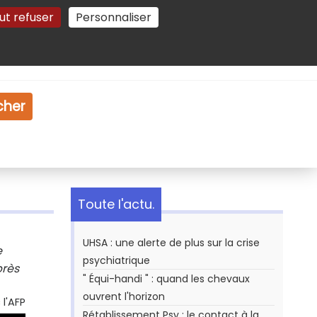
ut refuser
Personnaliser
Gestion des cookies
e
Vidéo
Dossiers
cher
Toute l'actu.
UHSA : une alerte de plus sur la crise
e
psychiatrique
près
" Équi-handi " : quand les chevaux
ouvrent l'horizon
l'AFP
Rétablissement Psy : le contact à la