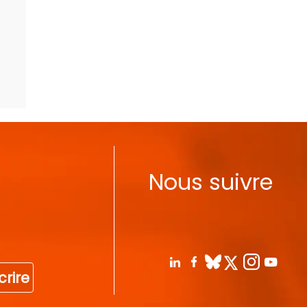
Nous suivre
crire