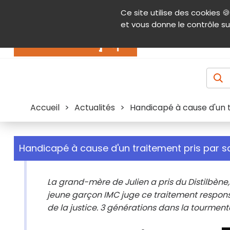
Panneau de gestion des cookies
Ce site utilise des cookies 🍪
Contenu
Aide et accessibilité
Menu pr
et vous donne le contrôle su
Actualités
Accueil
>
Actualités
>
Handicapé à cause d'un 
Handicapé à cause d'un traitement pris par 
La grand-mère de Julien a pris du Distilbène
jeune garçon IMC juge ce traitement respo
de la justice. 3 générations dans la tourment