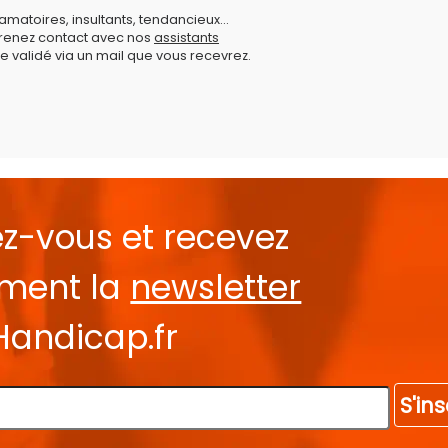
amatoires, insultants, tendancieux...
prenez contact avec nos
assistants
e validé via un mail que vous recevrez.
ez-vous et recevez
ement la
newsletter
Handicap.fr
S'ins