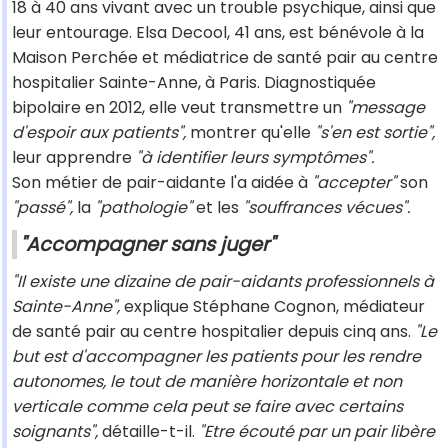
18 à 40 ans vivant avec un trouble psychique, ainsi que
leur entourage. Elsa Decool, 41 ans, est bénévole à la
Maison Perchée et médiatrice de santé pair au centre
hospitalier Sainte-Anne, à Paris. Diagnostiquée
bipolaire en 2012, elle veut transmettre un
"message
d'espoir aux patients",
montrer qu'elle
"s'en est sortie",
leur apprendre
"à identifier leurs symptômes".
Son métier de pair-aidante l'a aidée à
"accepter"
son
"passé",
la
"pathologie"
et les
"souffrances vécues".
"Accompagner sans juger"
"Il existe une dizaine de pair-aidants professionnels à
Sainte-Anne",
explique Stéphane Cognon, médiateur
de santé pair au centre hospitalier depuis cinq ans.
"Le
but est d'accompagner les patients pour les rendre
autonomes, le tout de manière horizontale et non
verticale comme cela peut se faire avec certains
soignants",
détaille-t-il.
"Etre écouté par un pair libère