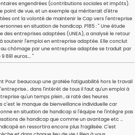
entaires engendrées (contributions sociales et impôts).
ce point de vue, et un exemple qui mériterait d'être
tées ont la volonté de maintenir le Cap vers l'entreprise
s personnes en situation de handicap. P185 : " Une étude
e des entreprises adaptées (UNEA), a analysé le retour
 soutenir l'emploi en entreprise adaptée. Elle conclut
é au chômage par une entreprise adaptée se traduit par
891 euros.... "
t Pour beaucoup une graNée fatiguabilité hors le travail
ntreprise... dans l'intérêt de tous il faut qu'un emploi à
treprise qu'un temps plein , ai raté des heures
s c'est le manque de bienveillance individuelle car
ne en situation de handicap si l'équipe ne l'intègre pas
ensations de handicap que comme un avantage etc ...
andicapé en ressortira encore plus fragilisée. C'est
 crèche et dans chaque lieu de vie ! Bien à vous