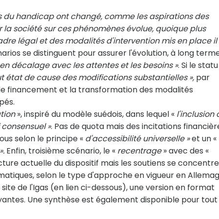
s du handicap ont changé, comme les aspirations des
r la société sur ces phénomènes évolue, quoique plus
re légal et des modalités d'intervention mis en place il
énarios se distinguent pour assurer l'évolution, à long terme
 en décalage avec les attentes et les besoins »
. Si le stat
ut état de cause des modifications substantielles »,
par
e financement et la transformation des modalités
pés.
tion
», inspiré du modèle suédois, dans lequel «
l'inclusion
f consensuel »
. Pas de quota mais des incitations financièr
us selon le principe «
d'accessibilité universelle »
et un «
».
Enfin, troisième scénario, le «
recentrage
» avec des «
tecture actuelle du dispositif mais les soutiens se concentr
ématiques, selon le type d'approche en vigueur en Allema
site de l'Igas (en lien ci-dessous), une version en format
antes. Une synthèse est également disponible pour tout