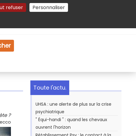
ut refuser
Personnaliser
Gestion des cookies
e
Vidéo
Dossiers
cher
Toute l'actu.
UHSA : une alerte de plus sur la crise
psychiatrique
ète ?
" Équi-handi " : quand les chevaux
Secco
ouvrent l'horizon
Rétablissement Psy : le contact à la