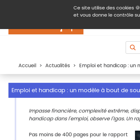
Panneau de gestion des cookies
Ce site utilise des cookies 🍪
Contenu
Aide et accessibilité
Menu pr
et vous donne le contrôle su
Actualités
Accueil
>
Actualités
>
Emploi et handicap : un 
Emploi et handicap : un modèle à bout de sou
Impasse financière, complexité extrême, dispos
handicap dans l'emploi, observe l'Igas. Un r
Pas moins de 400 pages pour le rapport