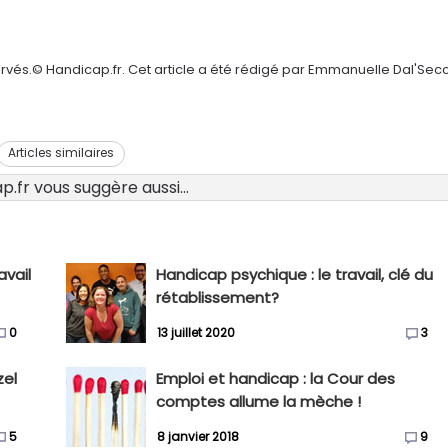
ervés.© Handicap.fr. Cet article a été rédigé par Emmanuelle Dal'Sec
Articles similaires
.fr vous suggère aussi...
avail
Handicap psychique : le travail, clé du
rétablissement?
0
13 juillet 2020
3
zel
Emploi et handicap : la Cour des
comptes allume la mèche !
5
8 janvier 2018
9