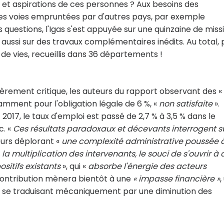
 et aspirations de ces personnes ? Aux besoins des
s voies empruntées par d'autres pays, par exemple
 questions, l'Igas s'est appuyée sur une quinzaine de miss
aussi sur des travaux complémentaires inédits. Au total, 
de vies, recueillis dans 36 départements !
lièrement critique, les auteurs du rapport observant des «
mment pour l'obligation légale de 6 %, «
non satisfaite
».
017, le taux d'emploi est passé de 2,7 % à 3,5 % dans le
c. «
Ces résultats paradoxaux et décevants interrogent s
urs déplorant «
une complexité administrative poussée 
a multiplication des intervenants, le souci de s'ouvrir à 
sitifs existants
», qui «
absorbe l'énergie des acteurs
contribution mènera bientôt à une
« impasse financière »
,
oi se traduisant mécaniquement par une diminution des