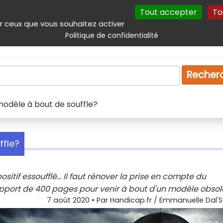
Tout accepter
To
incipal
Navigation complémentaire
Autres services
Plan du site
r ceux que vous souhaitez activer
Politique de confidentialité
Produits & services
Emploi
Droit
Tourism
Recher
modèle à bout de souffle?
ffle?
itif essoufflé... Il faut rénover la prise en compte du
apport de 400 pages pour venir à bout d'un modèle obsol
7 août 2020
• Par
Handicap.fr / Emmanuelle Dal'