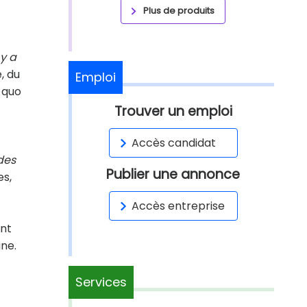
Plus de produits
 y a
, du
Emploi
u quo
Trouver un emploi
Accès candidat
 des
Publier une annonce
es,
Accès entreprise
ent
gne.
Services