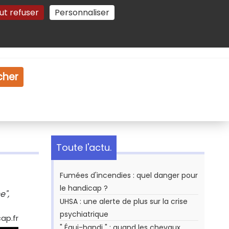
ut refuser
Personnaliser
Gestion des cookies
e
Vidéo
Dossiers
cher
Toute l'actu.
Fumées d'incendies : quel danger pour
le handicap ?
e",
UHSA : une alerte de plus sur la crise
psychiatrique
ap.fr
" Équi-handi " : quand les chevaux