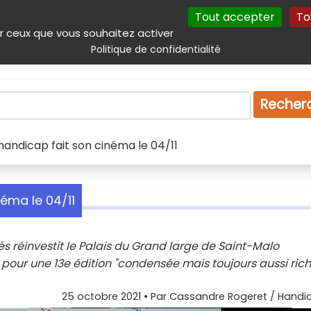
Tout accepter
To
incipal
Navigation complémentaire
Autres services
Plan du site
r ceux que vous souhaitez activer
Politique de confidentialité
Produits & services
Emploi
Droit
Tourism
Recher
 handicap fait son cinéma le 04/11
néma le 04/11
s réinvestit le Palais du Grand large de Saint-Malo
our une 13e édition "condensée mais toujours aussi rich
25 octobre 2021
• Par
Cassandre Rogeret / Handic