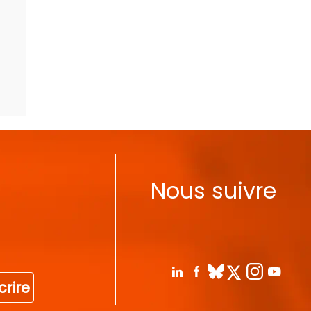
Nous suivre
crire