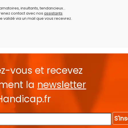
amatoires, insultants, tendancieux...
prenez contact avec nos
assistants
e validé via un mail que vous recevrez.
ez-vous et recevez
ement la
newsletter
Handicap.fr
S'ins