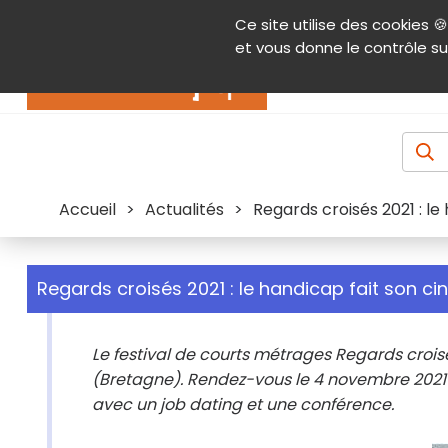
Panneau de gestion des cookies
Ce site utilise des cookies 🍪
Contenu
Aide et accessibilité
Menu pr
et vous donne le contrôle su
Actualités
Accueil
>
Actualités
>
Regards croisés 2021 : le
Regards croisés 2021 : le handicap fait son ci
Le festival de courts métrages Regards croisé
(Bretagne). Rendez-vous le 4 novembre 2021 p
avec un job dating et une conférence.