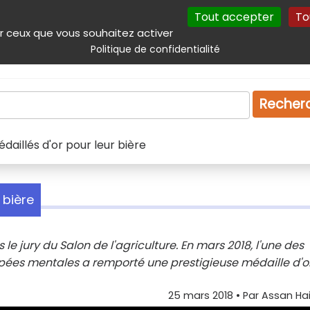
Tout accepter
To
incipal
Navigation complémentaire
Autres services
Plan du site
r ceux que vous souhaitez activer
Politique de confidentialité
Produits & services
Emploi
Droit
Tourism
Recher
édaillés d'or pour leur bière
 bière
le jury du Salon de l'agriculture. En mars 2018, l'une des
ées mentales a remporté une prestigieuse médaille d'or
25 mars 2018
• Par
Assan Ha