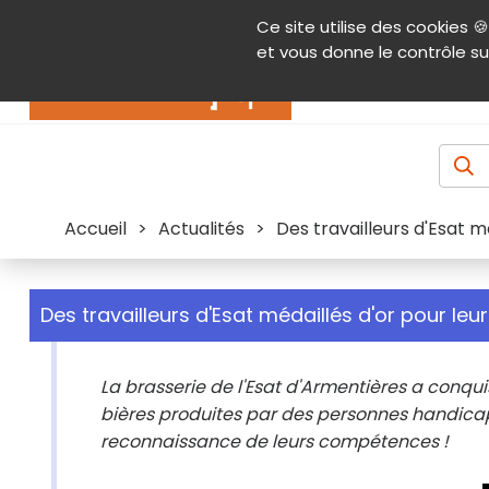
Panneau de gestion des cookies
Ce site utilise des cookies 🍪
Contenu
Aide et accessibilité
Menu pr
et vous donne le contrôle su
Actualités
Accueil
>
Actualités
>
Des travailleurs d'Esat m
Des travailleurs d'Esat médaillés d'or pour leur
La brasserie de l'Esat d'Armentières a conquis 
bières produites par des personnes handicap
reconnaissance de leurs compétences !