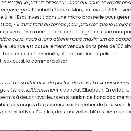
 en Belgique par un brasseur local qui nous envoyait ens
'étiquetage »
, Elisabeth Zureck. Mais, en février 2015, avec
e Lille, l'Esat investit dans une micro brasserie pour gérer 
trice,
« il aura fallu du temps pour prouver que le projet é
e cinq cuves. Une sixième a été achetée grâce à une camp
nière cuve, nous avons atteint notre maximum de capaci
 bière Léonce est actuellement vendue dans près de 100 sit
s l'annonce de la médaille, elle reçoit des appels de
, eux aussi, la commercialiser.
n et ainsi offrir plus de postes de travail aux personnes
ge et le conditionnement »
, conclut Elisabeth. En effet, le
à permis à deux travailleurs en situation de handicap ment
ion des acquis d'expérience sur le métier de brasseur ; l
 d'initiatives. De plus, deux nouvelles bières devraient v