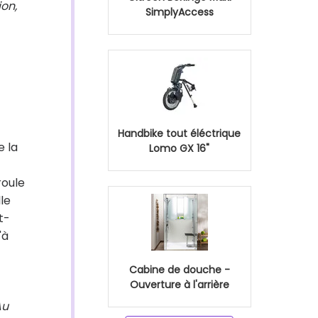
ion,
SimplyAccess
Handbike tout éléctrique
e la
Lomo GX 16"
roule
le
t-
'à
Cabine de douche -
Ouverture à l'arrière
Au