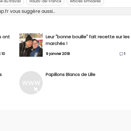
ie au travail
Hauts-de-France
Articles similaires
.fr vous suggère aussi...
s ont
Leur "bonne bouille" fait recette sur les
marchés !
10
9 janvier 2018
1
s
Papillons Blancs de Lille