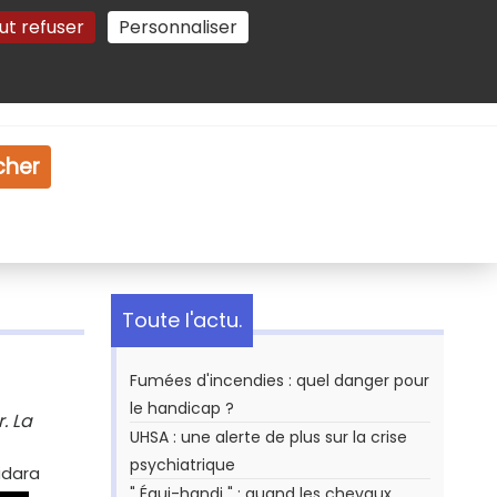
ut refuser
Personnaliser
Gestion des cookies
e
Vidéo
Dossiers
cher
Toute l'actu.
Fumées d'incendies : quel danger pour
le handicap ?
. La
UHSA : une alerte de plus sur la crise
psychiatrique
idara
" Équi-handi " : quand les chevaux