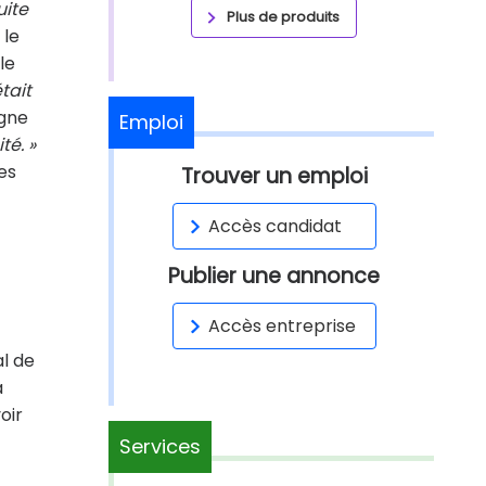
uite
Plus de produits
 le
le
tait
agne
Emploi
té. »
es
Trouver un emploi
Accès candidat
Publier une annonce
Accès entreprise
al de
a
oir
Services