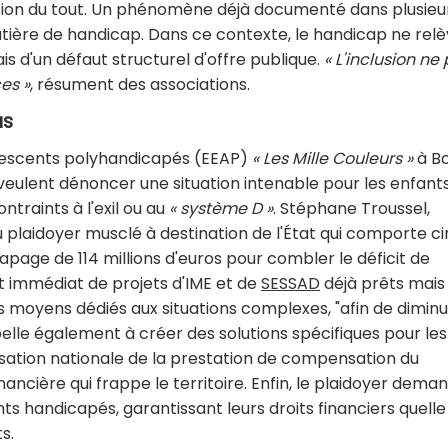
solution du tout. Un phénomène déjà documenté dans plusieu
matière de handicap. Dans ce contexte, le handicap ne rel
is d'un défaut structurel d'offre publique.
« L'inclusion ne
es »
, résument des associations.
us
olescents polyhandicapés (EEAP)
« Les Mille Couleurs »
à B
s veulent dénoncer une situation intenable pour les enfant
traints à l'exil ou au
« système D »
. Stéphane Troussel,
plaidoyer musclé à destination de l'État qui comporte ci
rapage de 114 millions d'euros pour combler le déficit de
t immédiat de projets d'IME et de
SESSAD
déjà prêts mais
s moyens dédiés aux situations complexes, "afin de dimin
pelle également à créer des solutions spécifiques pour les
nsation nationale de la prestation de compensation du
financière qui frappe le territoire. Enfin, le plaidoyer dema
ts handicapés, garantissant leurs droits financiers quell
s.