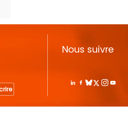
Nous suivre
crire