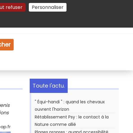
ut refuser
Personnaliser
Gestion des cookies
e
Vidéo
Dossiers
cher
Toute l'actu.
" Équi-handi " : quand les chevaux
enis
ouvrent l'horizon
ions
Rétablissement Psy : le contact à la
Nature comme allié
cap.fr
Plages propres : quand accessibilité