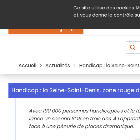
Panneau de gestion des cookies
Ce site utilise des cookies 🍪
Contenu
Aide et accessibilité
Menu pr
et vous donne le contrôle su
Actualités
Accueil
>
Actualités
>
Handicap : la Seine-Sain
Handicap : la Seine-Saint-Denis, zone rouge 
Avec 190 000 personnes handicapées et le ta
lance un second SOS en trois ans. À l'approc
face à une pénurie de places dramatique.