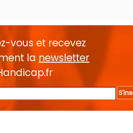
ez-vous et recevez
ement la
newsletter
Handicap.fr
S'ins