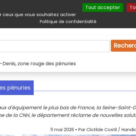
Tout accepter
To
incipal
Navigation complémentaire
Autres services
Plan du site
r ceux que vous souhaitez activer
Politique de confidentialité
Produits & services
Emploi
Droit
Tourism
Recher
t-Denis, zone rouge des pénuries
des pénuries
ux d'équipement le plus bas de France, la Seine-Saint-D
he de la CNH, le département réclame de nouvelles solut
11 mai 2026
• Par
Clotilde Costil / Handi