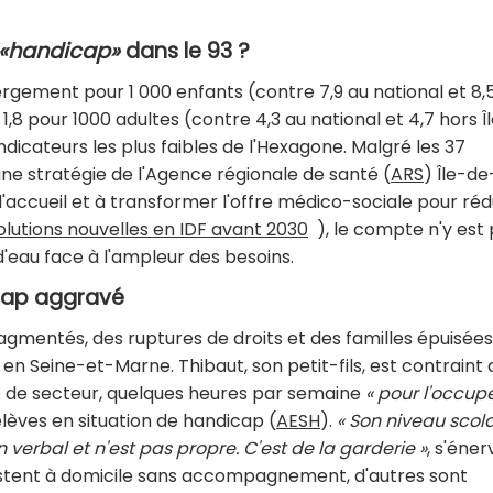
«handicap»
dans le 93 ?
rgement pour 1 000 enfants (contre 7,9 au national et 8,
1,8 pour 1000 adultes (contre 4,3 au national et 4,7 hors Î
ndicateurs les plus faibles de l'Hexagone. Malgré les 37
- une stratégie de l'Agence régionale de santé (
ARS
) Île-de
d'accueil et à transformer l'offre médico-sociale pour réd
solutions nouvelles en IDF avant 2030
), le compte n'y est 
'eau face à l'ampleur des besoins.
icap aggravé
agmentés, des ruptures de droits et des familles épuisées
n Seine-et-Marne. Thibaut, son petit-fils, est contraint 
le de secteur, quelques heures par semaine
« pour l'occupe
èves en situation de handicap (
AESH
).
« Son niveau scola
n verbal et n'est pas propre. C'est de la garderie »
, s'éner
restent à domicile sans accompagnement, d'autres sont