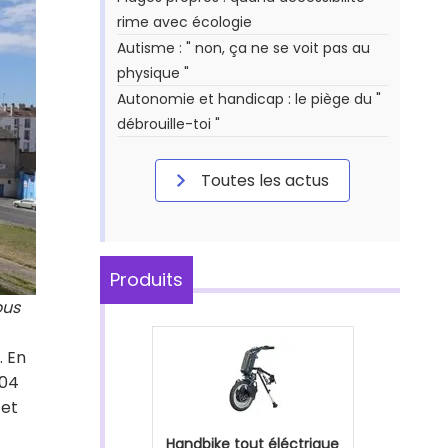
rime avec écologie
Autisme : " non, ça ne se voit pas au
physique "
Autonomie et handicap : le piège du "
débrouille-toi "
Toutes les actus
Produits
ous
. En
204
 et
Handbike tout éléctrique