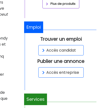
rs
Plus de produits
ève
 peut
Emploi
ondy
Trouver un emploi
s et
Accès candidat
nq
Publier une annonce
Accès entreprise
uer
nde
e que
Services