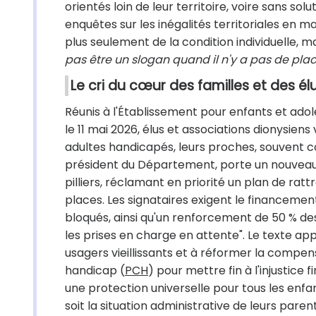
orientés loin de leur territoire, voire sans 
enquêtes sur les inégalités territoriales en 
plus seulement de la condition individuelle, ma
pas être un slogan quand il n'y a pas de plac
Le cri du cœur des familles et des él
Réunis à l'Établissement pour enfants et ad
le 11 mai 2026, élus et associations dionysien
adultes handicapés, leurs proches, souvent con
président du Département, porte un nouveau 
pillier
s, réclamant en priorité un plan de ratt
places. Les signataires exigent le financemen
bloqués, ainsi qu'un renforcement de 50 % de
les prises en charge en attente". Le texte ap
usagers vieillissants et à réformer la compe
handicap (
PCH
) pour mettre fin à l'injustice 
une protection universelle pour tous les enfan
soit la situation administrative de leurs parent