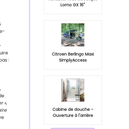
Lomo GX 16"
5
le-
-
uire
Citroen Berlingo Maxi
pas :
SimplyAccess
,
de
r »
,
Cabine de douche -
ire
Ouverture à l'arrière
ve