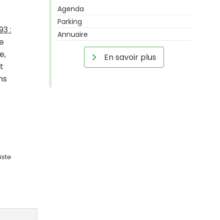
Agenda
Parking
93 :
Annuaire
le
e,
En savoir plus
t
ns
iste