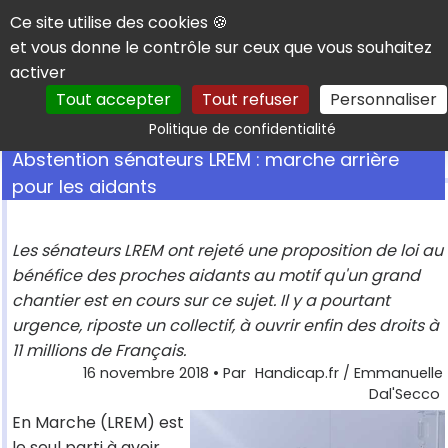
Panneau de gestion des cookies
Ce site utilise des cookies 🍪
et vous donne le contrôle sur ceux que vous souhaitez
activer
Tout accepter
Tout refuser
Personnaliser
Rechercher
Politique de confidentialité
Abstention sénateurs LREM : marche arrière
pour les aidants
Les sénateurs LREM ont rejeté une proposition de loi au
bénéfice des proches aidants au motif qu'un grand
chantier est en cours sur ce sujet. Il y a pourtant
urgence, riposte un collectif, à ouvrir enfin des droits à
11 millions de Français.
16 novembre 2018
• Par
Handicap.fr / Emmanuelle
Dal'Secco
En Marche (LREM) est
le seul parti à avoir