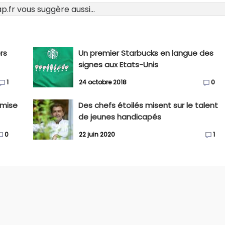
.fr vous suggère aussi...
rs
Un premier Starbucks en langue des
signes aux Etats-Unis
1
24 octobre 2018
0
e mise
Des chefs étoilés misent sur le talent
de jeunes handicapés
0
22 juin 2020
1