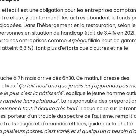
r effectif est une obligation pour les entreprises comptan
entre elles s'y conforment : les autres abondent le fonds p
dicapées. Dans l'hébergement et la restauration, selon le
 personnes en situation de handicap était de 3,4 % en 2021,
 certaines entreprises comme
Arpège
, filiale haut de gam
 atteint 6,8 %), font plus d'efforts que d'autres et ne le
uche à 7h mais arrive dès 6h30. Ce matin, il dresse des
olives. "
Ça fait neuf ans que je suis ici, j'apprends pas m
le plus c'est la pâtisserie
", explique le jeune homme auti
 je ramène leurs plateaux
". La responsable des préparatio
ucher à tout, il écoute très bien
". Toque noire sur le front
ssi porteur d'un trouble du spectre de l'autisme, remplit 
e fruits rouges et d'amandes effilées, guidé par la cheffe
y a plusieurs postes, c'est varié, et si quelqu'un a besoin d'