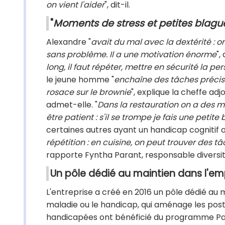
on vient l'aider
", dit-il.
"
Moments de stress et petites blagu
Alexandre "
avait du mal avec la dextérité : o
sans problème. Il a une motivation énorme
",
long, il faut répéter, mettre en sécurité la per
le jeune homme "
enchaîne des tâches précise
rosace sur le brownie
", explique la cheffe adj
admet-elle. "
Dans la restauration on a des mo
être patient : s'il se trompe je fais une petite 
certaines autres ayant un handicap cognitif 
répétition : en cuisine, on peut trouver des t
rapporte Fyntha Parant, responsable diversi
Un pôle dédié au maintien dans l'em
L'entreprise a créé en 2016 un pôle dédié au 
maladie ou le handicap, qui aménage les post
handicapées ont bénéficié du programme Pas