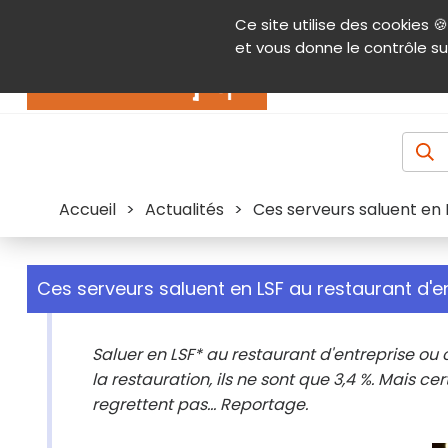
Panneau de gestion des cookies
Ce site utilise des cookies 🍪
Contenu
Aide et accessibilité
Menu pr
et vous donne le contrôle su
Actualités
Accueil
>
Actualités
>
Ces serveurs saluent en 
Ces serveurs saluent en LSF au restaurant d'e
Saluer en LSF* au restaurant d'entreprise ou
la restauration, ils ne sont que 3,4 %. Mais 
regrettent pas... Reportage.