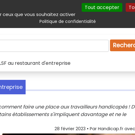
Tout accepter
To
incipal
Navigation complémentaire
Autres services
Plan du site
r ceux que vous souhaitez activer
Politique de confidentialité
Produits & services
Emploi
Droit
Tourism
Recher
LSF au restaurant d'entreprise
ntreprise
 comment faire une place aux travailleurs handicapés ! 
certains établissements s'impliquent davantage et ne le
28 février 2023
• Par
Handicap.fr avec 