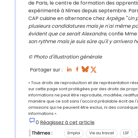
de Paris, le centre de formation des apprentis
expérimenté à Nîmes depuis septembre. Parmi
CAP cuisine en alternance chez
Arpège
. "
Un p
plusieurs candidatures mais je n'ai même pas
évident que ce serait Alexandre
, confie Mme
son rythme mais je suis sûre qu'il y arrivera 
© Photo d'illustration générale
Partager sur :
« Tous droits de reproduction et de représentation ré
sur cette page sont protégées par des droits de propri
informations ne peut être reproduite, modifiée, rediff
manière que ce soit sans l'accord préalable écrit de l'
omissions qui ne peuvent être exclus, ni des conséque
informations ».
0
Réagissez à cet article
Thèmes :
Emploi
Vie au travail
LSF