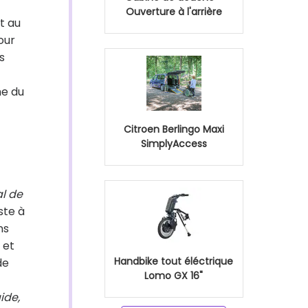
Ouverture à l'arrière
t au
our
s
me du
Citroen Berlingo Maxi
SimplyAccess
al de
ste à
ns
 et
Handbike tout éléctrique
de
Lomo GX 16"
aide,