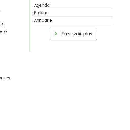
Agenda
n
Parking
Annuaire
it
r à
En savoir plus
duites