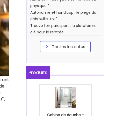
physique "
Autonomie et handicap : le piège du "
débrouille-toi "
Trouve ton parasport : la plateforme
clé pour la rentrée
Toutes les actus
Produits
urant
 de
s
'",
Cabine de douche -