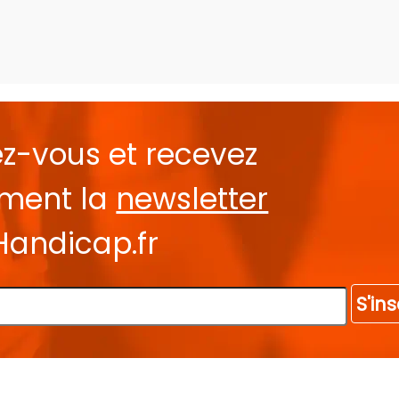
ez-vous et recevez
ement la
newsletter
Handicap.fr
S'ins