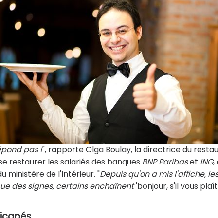
répond pas !
", rapporte Olga Boulay, la directrice du resta
se restaurer les salariés des banques
BNP Paribas
et
ING
,
 ministère de l'Intérieur. "
Depuis qu'on a mis l'affiche, le
gue des signes, certains enchaînent
'bonjour, s'il vous plaît !
dicapés