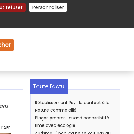
ut refuser
Personnaliser
Gestion des cookies
e
Vidéo
Dossiers
cher
Toute l'actu.
Rétablissement Psy : le contact à la
Dans
Nature comme allié
Plages propres : quand accessibilité
rime avec écologie
l'AFP
Autisme : " non, ça ne se voit pas au