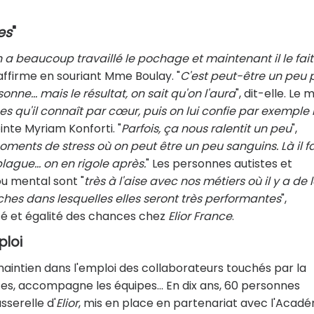
es
"
n a beaucoup travaillé le pochage et maintenant il le fait
 affirme en souriant Mme Boulay. "
C'est peut-être un peu 
sonne... mais le résultat, on sait qu'on l'aura
", dit-elle. Le 
s qu'il connaît par cœur, puis on lui confie par exemple 
ointe Myriam Konforti. "
Parfois, ça nous ralentit un peu
",
ments de stress où on peut être un peu sanguins. Là il f
blague... on en rigole après.
" Les personnes autistes et
ou mental sont "
très à l'aise avec nos métiers où il y a de 
âches dans lesquelles elles seront très performantes
",
té et égalité des chances chez
Elior
France
.
ploi
maintien dans l'emploi des collaborateurs touchés par la
es, accompagne les équipes... En dix ans, 60 personnes
serelle d'
Elior
, mis en place en partenariat avec l'Acad